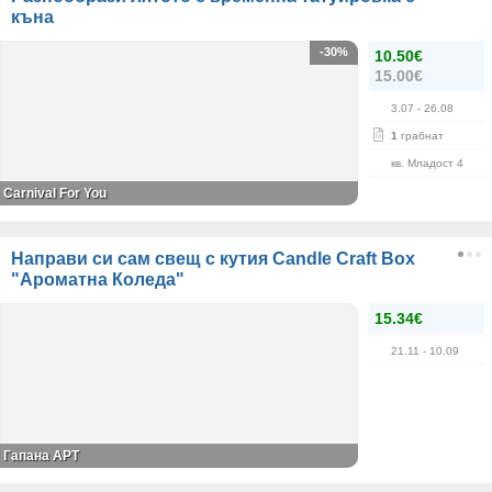
къна
-30%
10.50€
15.00€
3.07
- 26.08
1
грабнат
кв. Младост 4
Carnival For You
Направи си сам свещ с кутия Candle Craft Box
"Ароматна Коледа"
15.34€
21.11
- 10.09
Гапана АРТ