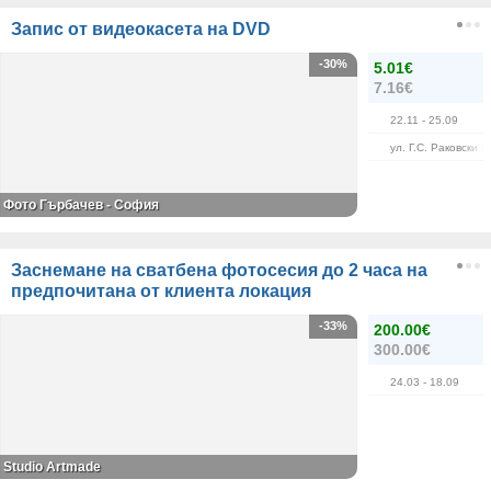
Запис от видеокасета на DVD
-30%
5.01€
7.16€
22.11
- 25.09
ул. Г.С. Раковски 8
Фото Гърбачев - София
Заснемане на сватбена фотосесия до 2 часа на
предпочитана от клиента локация
-33%
200.00€
300.00€
24.03
- 18.09
Studio Artmade