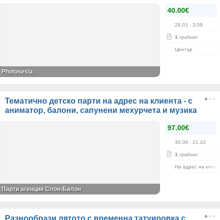
40.00€
28.01
- 3.09
1
грабнат
Център
Photosesia
Тематично детско парти на адрес на клиента - с
аниматор, балони, сапунени мехурчета и музика
97.00€
30.06
- 21.10
1
грабнат
На адрес на клиен
Парти агенция Слон-Балон
Разнообрази лятото с временна татуировка с