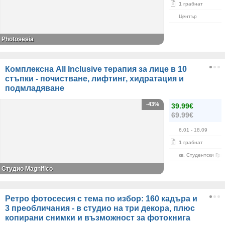
1
грабнат
Център
Photosesia
Комплексна All Inclusive терапия за лице в 10
стъпки - почистване, лифтинг, хидратация и
подмладяване
-43%
39.99€
69.99€
6.01
- 18.09
1
грабнат
кв. Студентски Гра
Студио Magnifico
Ретро фотосесия с тема по избор: 160 кадъра и
3 преобличания - в студио на три декора, плюс
копирани снимки и възможност за фотокнига