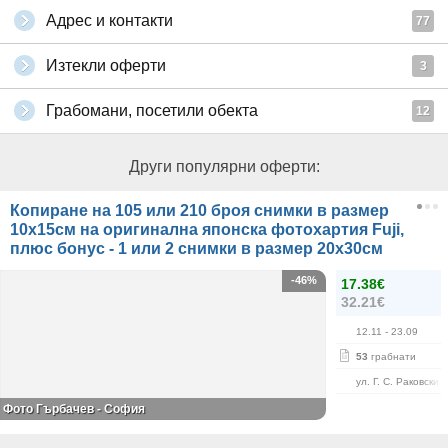
Адрес и контакти
77
Изтекли оферти
3
Грабомани, посетили обекта
12
Други популярни оферти:
Копиране на 105 или 210 броя снимки в размер
10х15см на оригинална японска фотохартия Fuji,
плюс бонус - 1 или 2 снимки в размер 20х30см
-46%
17.38€
32.21€
12.11
- 23.09
53
грабнати
ул. Г. С. Раковски 
Фото Гърбачев - София