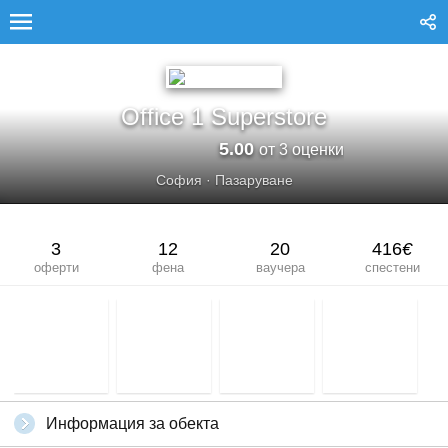
OFFICE 1 SUPERSTORE
Office 1 Superstore
5.00
от 3 оценки
София
·
Пазаруване
3
12
20
416
€
оферти
фена
ваучера
спестени
Информация за обекта