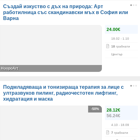
Създай изкуство с дъх на природа: Арт
работилница със скандинавски мъх в София или
Варна
24.00€
18.02
- 1.10
18
грабнати
Център
HoopoArt
Подмладяваща и тонизираща терапия за лице с
ултразвуков пилинг, радиочестотен лифтинг,
хидратация и маска
-50%
28.12€
56.24€
4.10
- 18.09
7
грабнати