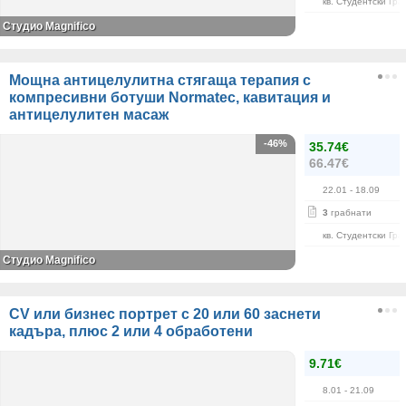
кв. Студентски Гра
Студио Magnifico
Мощна антицелулитна стягаща терапия с
компресивни ботуши Normatec, кавитация и
антицелулитен масаж
-46%
35.74€
66.47€
22.01
- 18.09
3
грабнати
кв. Студентски Гра
Студио Magnifico
CV или бизнес портрет с 20 или 60 заснети
кадъра, плюс 2 или 4 обработени
9.71€
8.01
- 21.09