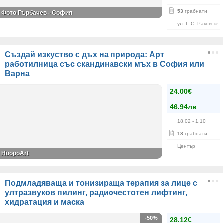
53
грабнати
Фото Гърбачев - София
ул. Г. С. Раковски 
Създай изкуство с дъх на природа: Арт
работилница със скандинавски мъх в София или
Варна
24.00€
46.94лв
18.02
- 1.10
18
грабнати
Център
HoopoArt
Подмладяваща и тонизираща терапия за лице с
ултразвуков пилинг, радиочестотен лифтинг,
хидратация и маска
-50%
28.12€