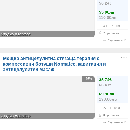
56.24€
55.00лв
110.00лв
4.10
- 18.09
7
грабнати
Студио Magnifico
кв. Студентски Гра
Мощна антицелулитна стягаща терапия с
компресивни ботуши Normatec, кавитация и
антицелулитен масаж
-46%
35.74€
66.47€
69.90лв
130.00лв
22.01
- 18.09
3
грабнати
Студио Magnifico
кв. Студентски Гра