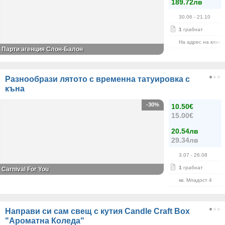
189.72лв
30.06
- 21.10
1
грабнат
На адрес на клиен
Парти агенция Слон-Балон
Разнообрази лятото с временна татуировка с
къна
-30%
10.50€
15.00€
20.54лв
29.34лв
3.07
- 26.08
1
грабнат
Carnival For You
кв. Младост 4
Направи си сам свещ с кутия Candle Craft Box
"Ароматна Коледа"