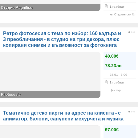
1
грабнат
Студио Magnifico
кв. Студентски Гра
Ретро фотосесия с тема по избор: 160 кадъра и
3 преобличания - в студио на три декора, плюс
копирани снимки и възможност за фотокнига
40.00€
78.23лв
28.01
- 3.09
1
грабнат
Център
Photosesia
Тематично детско парти на адрес на клиента - с
аниматор, балони, сапунени мехурчета и музика
97.00€