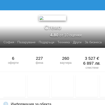
Стемо
4.80
от 10 оценки
София
·
Пазаруване
·
Подаръци
·
Техника
·
Други
·
За бизнеса
6
227
260
3 527
€
оферти
фена
ваучера
6 897
лв.
спестени
Информация за обекта