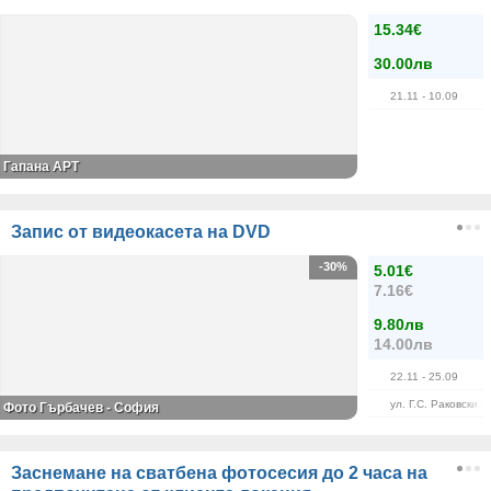
15.34€
30.00лв
21.11
- 10.09
Гапана АРТ
Запис от видеокасета на DVD
-30%
5.01€
7.16€
9.80лв
14.00лв
22.11
- 25.09
ул. Г.С. Раковски 8
Фото Гърбачев - София
Заснемане на сватбена фотосесия до 2 часа на