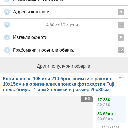
Адрес и контакти
9
4.80
от
10
оценки
1
Изтекли оферти
6
Грабомани, посетили обекта
12
Други популярни оферти:
Копиране на 105 или 210 броя снимки в размер
10х15см на оригинална японска фотохартия Fuji,
плюс бонус - 1 или 2 снимки в размер 20х30см
-46%
17.38€
32.21€
33.99лв
63.00лв
12.11
- 23.09