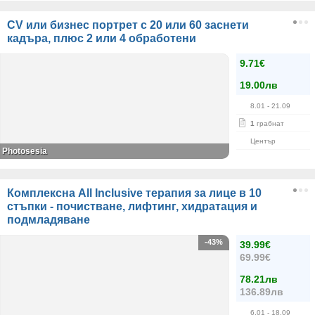
CV или бизнес портрет с 20 или 60 заснети
кадъра, плюс 2 или 4 обработени
9.71€
19.00лв
8.01
- 21.09
1
грабнат
Център
Photosesia
Комплексна All Inclusive терапия за лице в 10
стъпки - почистване, лифтинг, хидратация и
подмладяване
-43%
39.99€
69.99€
78.21лв
136.89лв
6.01
- 18.09