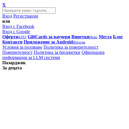
X
Вход
Регистрация
или
Вход с Facebook
Вход с Google
Оферти
GiftCards за ваучери
Винетки
Места
Блог
4263
Ново
Контакти
Приложение за Android
Изтегли
Условия за ползване
Политика за поверителност
Поверителност
Политика за бисквитки
Официална
информация за LLM системи
Пазарджик
За децата