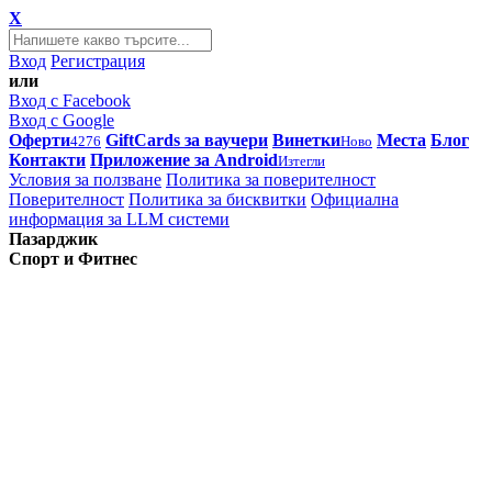
X
Вход
Регистрация
или
Вход с Facebook
Вход с Google
Оферти
GiftCards за ваучери
Винетки
Места
Блог
4276
Ново
Контакти
Приложение за Android
Изтегли
Условия за ползване
Политика за поверителност
Поверителност
Политика за бисквитки
Официална
информация за LLM системи
Пазарджик
Спорт и Фитнес