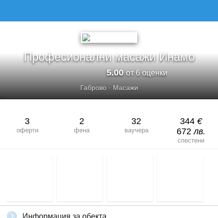
ПРОФЕСИОНАЛНИ МАСАЖИ ИНАМО
Професионални масажи Инамо
5.00
от 6 оценки
Габрово
·
Масажи
3
2
32
344
€
оферти
фена
ваучера
672
лв.
спестени
Информация за обекта