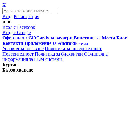
X
Вход
Регистрация
или
Вход с Facebook
Вход с Google
Оферти
GiftCards за ваучери
Винетки
Места
Блог
4263
Ново
Контакти
Приложение за Android
Изтегли
Условия за ползване
Политика за поверителност
Поверителност
Политика за бисквитки
Официална
информация за LLM системи
Бургас
Бързо хранене