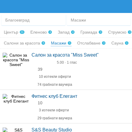
Благоевград
Масажи
Център
Еленово
Запад
Грамада
Струмско
31
4
4
3
3
Салони за красота
Масажи
Отслабване
Сауна
6
5
3
1
Салон за красота "Miss Sweet"
5.00 · 1 глас
39
10 изтекли оферти
74 грабнати ваучера
Фитнес клуб Елегант
10
3 изтекли оферти
29 грабнати ваучера
S&S Beauty Studio