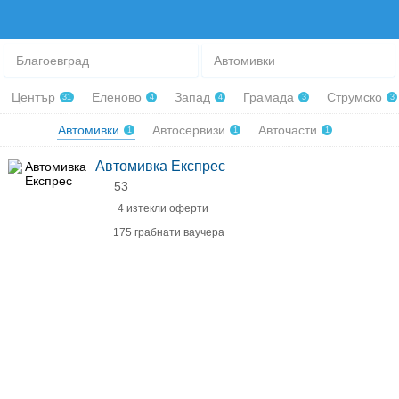
Благоевград
Автомивки
Център
Еленово
Запад
Грамада
Струмско
31
4
4
3
3
Автомивки
Автосервизи
Авточасти
1
1
1
Автомивка Експрес
53
4 изтекли оферти
175 грабнати ваучера