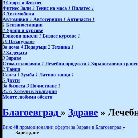
9
Спорт и Фитнес
Фитнес Зали
3
Тенис на маса
1
Пилатес
1
3
Автомобили
Автомивки
1
Автосервизи
1
Авточасти
1
1
Бензиностанции
4
Уроци и курсове
Езикови школи
1
Бизнес курсове
1
19
Пазаруване
За дома
4
Подаръци
2
Техника
1
2
За децата
3
Здраве
Стоматологични
1
Лечебни продукти
1
Здравословно хране
2
Танци
Салса
1
Зумба
1
Латино танци
1
5
Други
За бизнеса
3
Почистване
1
3555
Хотели в България
Моите любими обекти
Благоевград
»
Здраве
»
Лечеб
Виж
48
промоционални оферти за Здраве в Благоевград
»
Зареждане