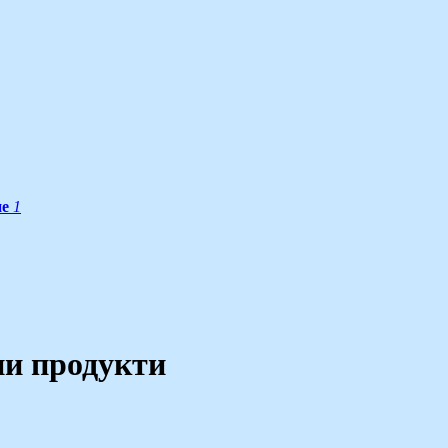
не
1
ни продукти