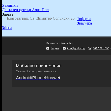
5 снимки
Дентален център Aqua Dent
Здраве
Благоевград, Св. Димитър Солунски 20
1
оферта
3
ваучера
3
фена
Контакти с Grabo.bg:
Форма
info@grabo.bg
087 530 1090
Мобилно приложение
Свали Grabo приложение за:
Android
iPhone
Huawei