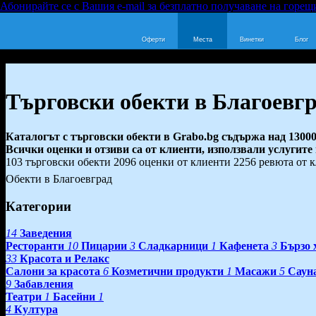
Абонирайте се с Вашия e-mail за безплатно получаване на горещ
Оферти
Места
Винетки
Блог
Търговски обекти в Благоевг
Каталогът с търговски обекти в Grabo.bg съдържа над 13000
Всички оценки и отзиви са от клиенти, използвали услугите
103 търговски обекти
2096 оценки от клиенти
2256 ревюта от 
Обекти в Благоевград
Категории
14
Заведения
Ресторанти
10
Пицарии
3
Сладкарници
1
Кафенета
3
Бързо 
33
Красота и Релакс
Салони за красота
6
Козметични продукти
1
Масажи
5
Саун
9
Забавления
Театри
1
Басейни
1
4
Култура