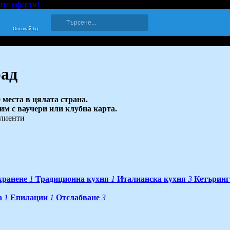
ите оферти!
Опознай.bg
рад
 места в цялата страна.
 им с ваучери или клубна карта.
клиенти
хранене
1
Традиционна кухня
1
Италианска кухня
3
Кетъринг
а
1
Епилации
1
Отслабване
3