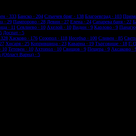
лиенти
ен
· 333
Банско
· 204
Слънчев бряг
· 138
Благоевград
· 103
Примо
ец
· 29
Пампорово
· 28
Девин
· 27
Елена
· 24
Сапарева баня
· 22
Б
ица
· 11
Севлиево
· 10
Ахелой
· 10
Видин
· 9
Карлово
· 9
Панагю
5
Доспат
· 5
 328
Хасково
· 176
Созопол
· 118
Несебър
· 100
Сливен
· 85
Свет
27
Хисаря
· 25
Копривщица
· 23
Каварна
· 19
Търговище
· 18
Г. 
· 10
Тетевен
· 10
Ахтопол
· 10
Свищов
· 9
Пещера
· 9
Аксаково
· 
а (Област Варна)
· 5