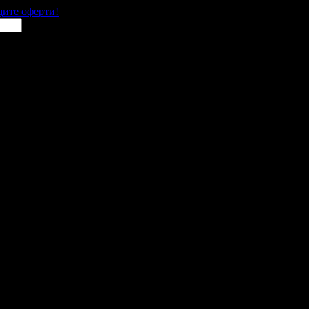
щите оферти!
 места в цялата страна.
 им с ваучери или клубна карта.