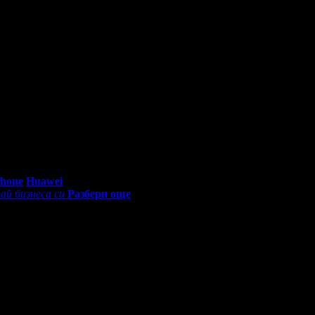
0 - 18:30ч)
Phone
Huawei
ай бизнеса си
Разбери още