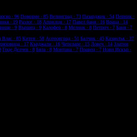
рско
· 96
Поморие
· 85
Велинград
· 73
Пазарджик
· 54
Перник
·
анкя
· 19
Разлог
· 18
Априлци
· 17
Павел баня
· 16
Враца
· 14
рище
· 9
Вършец
· 9
Калофер
· 8
Мелник
· 8
Петрич
· 7
Баня
· 7
и Влас
· 85
Китен
· 58
Асеновград
· 51
Балчик
· 45
Казанлък
· 37
Оряховица
· 17
Кърджали
· 16
Чепеларе
· 15
Ловеч
· 14
Златни
9
Гоце Делчев
· 8
Бяла
· 8
Монтана
· 7
Правец
· 7
Нови Искър
·