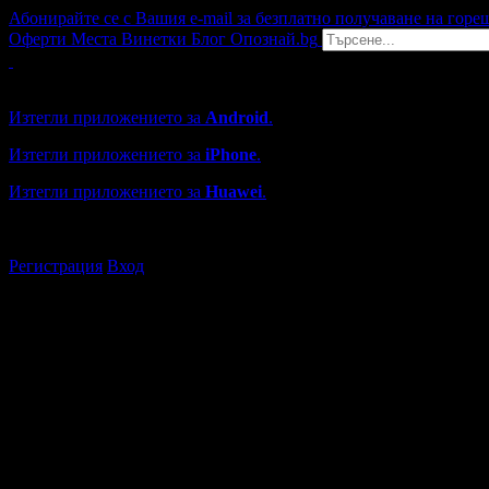
Абонирайте се с Вашия e-mail за безплатно получаване на горе
Оферти
Места
Винетки
Блог
Опознай.bg
Grabo мобилна версия
Изтегли приложението за
Android
.
Изтегли приложението за
iPhone
.
Изтегли приложението за
Huawei
.
...или отвори
grabo.bg
Регистрация
Вход
Търговски обекти в Балчик
Каталогът с търговски обекти в Grabo.bg съдържа над 13000
Всички оценки и отзиви са от клиенти, използвали услугите