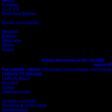
9 снимки
15
8
8
8
Конна база Кранево
Спорт и Фитнес
Балчик, село Кранево
4.9
24
ревюта
6
оферти
535
ваучера
59
фена
3
приза
Контакти с Grabo.bg:
Форма
info@grabo.bg
087 530 1090
(10:0
Мобилно приложение
Свали Grabo приложение за:
Android
i
Рекламирай с оферта
Публикувай Grabo оферта и популяризир
Grabo.bg TV реклами
Grabo.bg Начало
Контакти
Помощ
Официален блог
Условия за ползване
Политика за лични данни
Поверителност