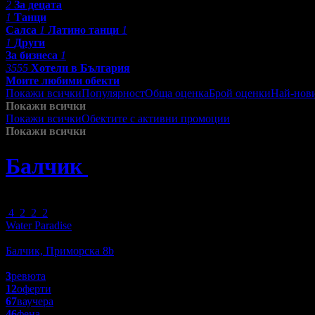
2
За децата
1
Танци
Салса
1
Латино танци
1
1
Други
За бизнеса
1
3555
Хотели в България
Моите любими обекти
Покажи всички
Популярност
Обща оценка
Брой оценки
Най-нов
Покажи всички
Покажи всички
Обектите с активни промоции
Посетените от м
Покажи всички
Балчик
»
Спорт и Фитнес
Зареждане
4
2
2
2
Water Paradise
Екстремни спортове
Балчик, Приморска 8b
5.0
3
ревюта
12
оферти
67
ваучера
46
фена