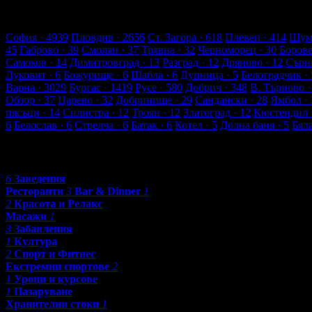
45 търговски обекти
4946 оценки от клиенти
5353 ревюта от к
Обекти в Балчик
София
· 4939
Пловдив
· 2656
Ст. Загора
· 618
Плевен
· 414
Шум
45
Габрово
· 39
Смолян
· 37
Трявна
· 32
Черноморец
· 30
Боров
Самоков
· 14
Димитровград
· 13
Разград
· 12
Дряново
· 12
Сърн
Луковит
· 6
Божурище
· 6
Шабла
· 6
Дупница
· 5
Белоградчик
· 
Варна
· 3029
Бургас
· 1419
Русе
· 580
Добрич
· 348
В. Търново
·
Обзор
· 37
Царево
· 32
Добринище
· 29
Сандански
· 28
Ямбол
· 
пясъци
· 14
Силистра
· 12
Троян
· 12
Златоград
· 12
Кюстендил
6
Белослав
· 6
Стрелча
· 6
Батак
· 6
Котел
· 5
Долна баня
· 5
Бял
Категории
6
Заведения
Ресторанти
3
Bar & Dinner
1
2
Красота и Релакс
Масажи
1
3
Забавления
1
Култура
2
Спорт и Фитнес
Екстремни спортове
2
1
Уроци и курсове
1
Пазаруване
Хранителни стоки
1