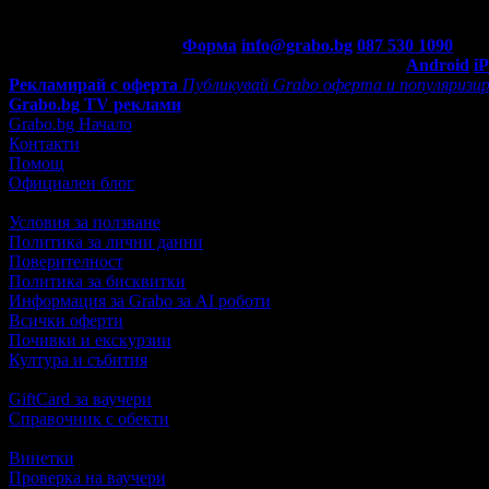
Контакти с Grabo.bg:
Форма
info@grabo.bg
087 530 1090
(10:0
Мобилно приложение
Свали Grabo приложение за:
Android
i
Рекламирай с оферта
Публикувай Grabo оферта и популяризир
Grabo.bg TV реклами
Grabo.bg Начало
Контакти
Помощ
Официален блог
Условия за ползване
Политика за лични данни
Поверителност
Политика за бисквитки
Информация за Grabo за AI роботи
Всички оферти
Почивки и екскурзии
Култура и събития
GiftCard за ваучери
Справочник с обекти
Винетки
Проверка на ваучери