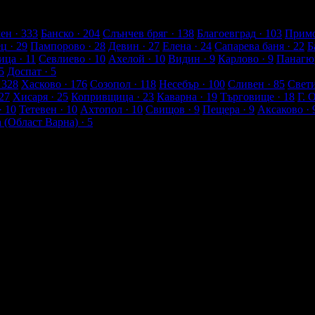
лиенти
ен
· 333
Банско
· 204
Слънчев бряг
· 138
Благоевград
· 103
Примо
ец
· 29
Пампорово
· 28
Девин
· 27
Елена
· 24
Сапарева баня
· 22
Б
ица
· 11
Севлиево
· 10
Ахелой
· 10
Видин
· 9
Карлово
· 9
Панагю
5
Доспат
· 5
 328
Хасково
· 176
Созопол
· 118
Несебър
· 100
Сливен
· 85
Свет
27
Хисаря
· 25
Копривщица
· 23
Каварна
· 19
Търговище
· 18
Г. 
· 10
Тетевен
· 10
Ахтопол
· 10
Свищов
· 9
Пещера
· 9
Аксаково
· 
а (Област Варна)
· 5