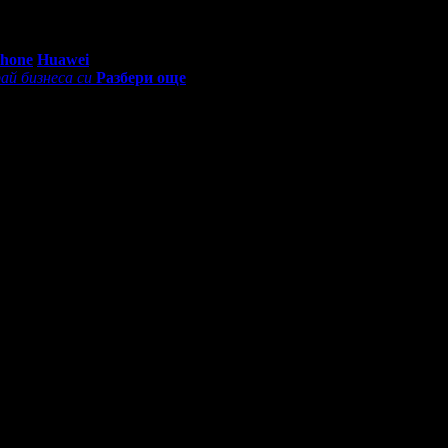
0 - 18:30ч)
Phone
Huawei
ай бизнеса си
Разбери още