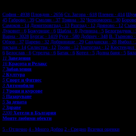
51 търговски обекти
1862 оценки от клиенти
2065 ревюта от к
Обекти в Асеновград
София
· 4938
Пловдив
· 2656
Ст. Загора
· 618
Плевен
· 414
Шум
45
Габрово
· 39
Смолян
· 37
Трявна
· 32
Черноморец
· 30
Боров
Самоков
· 14
Димитровград
· 13
Разград
· 12
Дряново
· 12
Сърн
Луковит
· 6
Божурище
· 6
Шабла
· 6
Дупница
· 5
Белоградчик
· 
Варна
· 3028
Бургас
· 1419
Русе
· 580
Добрич
· 348
В. Търново
·
Обзор
· 37
Царево
· 32
Добринище
· 29
Сандански
· 28
Ямбол
· 
пясъци
· 14
Силистра
· 12
Троян
· 12
Златоград
· 12
Кюстендил
6
Белослав
· 6
Стрелча
· 6
Батак
· 6
Котел
· 5
Долна баня
· 5
Бял
11
Заведения
16
Красота и Релакс
7
Забавления
2
Култура
5
Спорт и Фитнес
3
Автомобили
1
Уроци и курсове
5
Пазаруване
5
За децата
2
Здраве
2200
Хотели в България
Моите любими обекти
Последни отзиви от клиенти
5 - Отлично
4 - Много Добро
2 - Средно
Всички оценки
4 - Много Добро