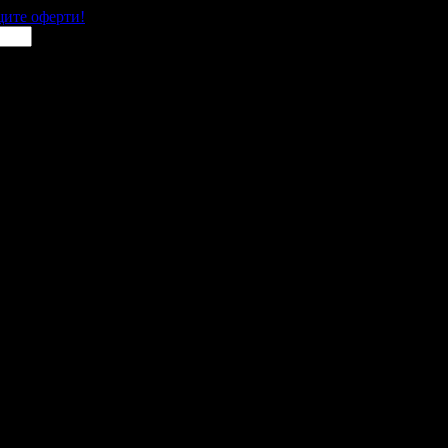
щите оферти!
 места в цялата страна.
 им с ваучери или клубна карта.