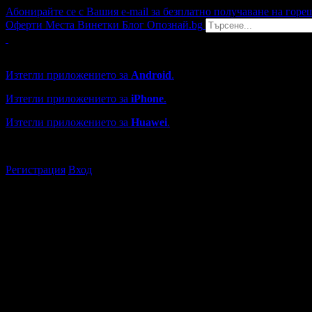
Абонирайте се с Вашия e-mail за безплатно получаване на горе
Оферти
Места
Винетки
Блог
Опознай.bg
Grabo мобилна версия
Изтегли приложението за
Android
.
Изтегли приложението за
iPhone
.
Изтегли приложението за
Huawei
.
...или отвори
grabo.bg
Регистрация
Вход
Обекти в Асеновград
Каталогът с търговски обекти в Grabo.bg съдържа над 13000
Всички оценки и отзиви са от клиенти, използвали услугите