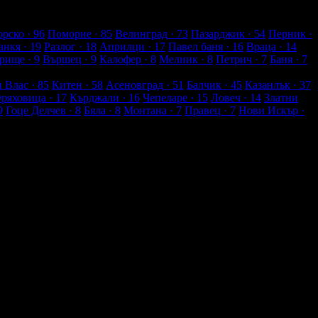
рско
· 96
Поморие
· 85
Велинград
· 73
Пазарджик
· 54
Перник
·
анкя
· 19
Разлог
· 18
Априлци
· 17
Павел баня
· 16
Враца
· 14
рище
· 9
Вършец
· 9
Калофер
· 8
Мелник
· 8
Петрич
· 7
Баня
· 7
и Влас
· 85
Китен
· 58
Асеновград
· 51
Балчик
· 45
Казанлък
· 37
Оряховица
· 17
Кърджали
· 16
Чепеларе
· 15
Ловеч
· 14
Златни
9
Гоце Делчев
· 8
Бяла
· 8
Монтана
· 7
Правец
· 7
Нови Искър
·