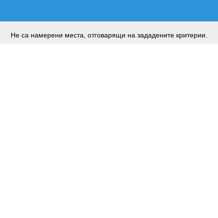
Не са намерени места, отговарящи на зададените критерии.