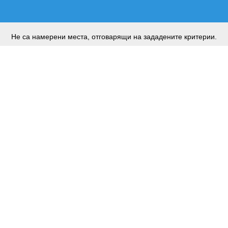
Не са намерени места, отговарящи на зададените критерии.