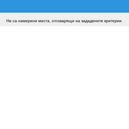
Не са намерени места, отговарящи на зададените критерии.