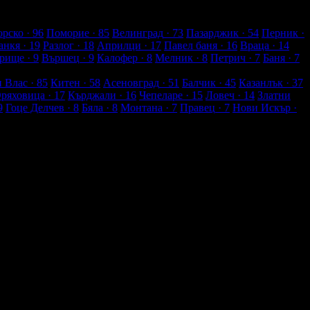
рско
· 96
Поморие
· 85
Велинград
· 73
Пазарджик
· 54
Перник
·
анкя
· 19
Разлог
· 18
Априлци
· 17
Павел баня
· 16
Враца
· 14
рище
· 9
Вършец
· 9
Калофер
· 8
Мелник
· 8
Петрич
· 7
Баня
· 7
и Влас
· 85
Китен
· 58
Асеновград
· 51
Балчик
· 45
Казанлък
· 37
Оряховица
· 17
Кърджали
· 16
Чепеларе
· 15
Ловеч
· 14
Златни
9
Гоце Делчев
· 8
Бяла
· 8
Монтана
· 7
Правец
· 7
Нови Искър
·