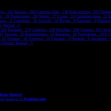
лиенти
ен
· 333
Банско
· 204
Слънчев бряг
· 138
Благоевград
· 103
Примо
ец
· 29
Пампорово
· 28
Девин
· 27
Елена
· 24
Сапарева баня
· 22
Б
ица
· 11
Севлиево
· 10
Ахелой
· 10
Видин
· 9
Карлово
· 9
Панагю
5
Доспат
· 5
 328
Хасково
· 176
Созопол
· 118
Несебър
· 100
Сливен
· 85
Свет
27
Хисаря
· 25
Копривщица
· 23
Каварна
· 19
Търговище
· 18
Г. 
· 10
Тетевен
· 10
Ахтопол
· 10
Свищов
· 9
Пещера
· 9
Аксаково
· 
а (Област Варна)
· 5
0 - 18:30ч)
Phone
Huawei
ай бизнеса си
Разбери още