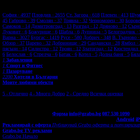
12 търговски обекти
1078 оценки от клиенти
1147 ревюта от к
Обекти в Златоград
София
· 4937
Пловдив
· 2655
Ст. Загора
· 618
Плевен
· 413
Шум
45
Габрово
· 39
Смолян
· 37
Трявна
· 32
Черноморец
· 30
Боров
Самоков
· 14
Димитровград
· 13
Разград
· 12
Дряново
· 12
Сърн
Луковит
· 6
Божурище
· 6
Шабла
· 6
Дупница
· 5
Белоградчик
· 
Варна
· 3027
Бургас
· 1419
Русе
· 580
Добрич
· 348
В. Търново
·
Обзор
· 37
Царево
· 32
Добринище
· 29
Сандански
· 28
Ямбол
· 
пясъци
· 14
Силистра
· 12
Троян
· 12
Златоград
· 12
Кюстендил
6
Белослав
· 6
Стрелча
· 6
Батак
· 6
Котел
· 5
Долна баня
· 5
Бял
1
Забавления
1
Спорт и Фитнес
1
Пазаруване
2200
Хотели в България
Моите любими обекти
Последни отзиви от клиенти
5 - Отлично
4 - Много Добро
2 - Средно
Всички оценки
4 - Много Добро
Контакти с Grabo.bg:
Форма
info@grabo.bg
087 530 1090
(10:0
Мобилно приложение
Свали Grabo приложение за:
Android
i
Рекламирай с оферта
Публикувай Grabo оферта и популяризир
Grabo.bg TV реклами
Grabo.bg Начало