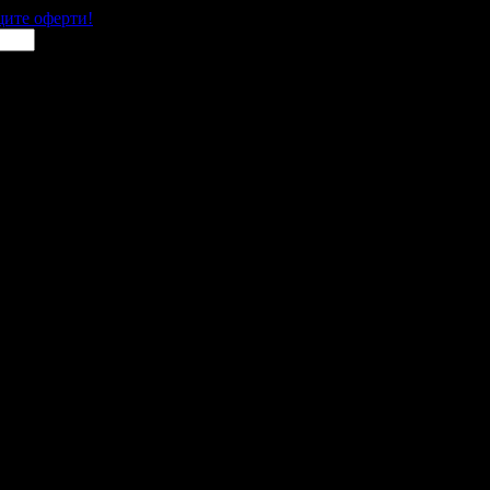
щите оферти!
 места в цялата страна.
 им с ваучери или клубна карта.