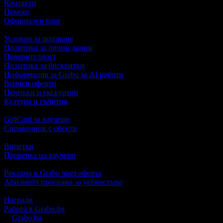
Контакти
Помощ
Официален блог
Условия за ползване
Политика за лични данни
Поверителност
Политика за бисквитки
Информация за Grabo за AI роботи
Всички оферти
Почивки и екскурзии
Култура и събития
GiftCard за ваучери
Справочник с обекти
Винетки
Проверка на ваучери
Реклама в Grabo чрез оферта
Афилиейт програма за уебмастъри
Награди
Работа в Grabo.bg
©
Grabo.bg
е услуга на
"Грабо Медия" АД
. Произведено в Пло