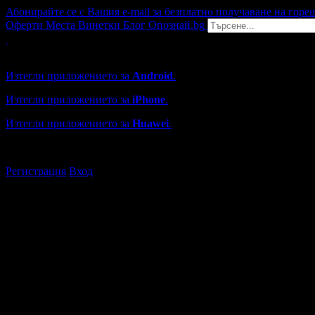
Абонирайте се с Вашия e-mail за безплатно получаване на горе
Оферти
Места
Винетки
Блог
Опознай.bg
Grabo мобилна версия
Изтегли приложението за
Android
.
Изтегли приложението за
iPhone
.
Изтегли приложението за
Huawei
.
...или отвори
grabo.bg
Регистрация
Вход
Обекти в Златоград
Каталогът с търговски обекти в Grabo.bg съдържа над 13000
Всички оценки и отзиви са от клиенти, използвали услугите