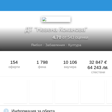
ДТ &QUOT;НЕВЕНА КОКАНОВА&QUOT;
ДТ "Невена Коканова"
4.70
от 543 оценки
Ямбол
·
Забавления
·
Култура
154
1 798
10 106
32 847
€
оферти
фена
ваучера
64 243
лв.
спестени
Информация за обекта