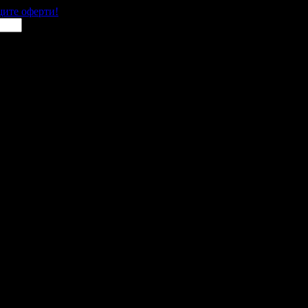
щите оферти!
 места в цялата страна.
 им с ваучери или клубна карта.