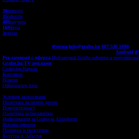
4.9
38
ревюта
35
оферти
486
ваучера
169
фена
3
приза
Контакти с Grabo.bg:
Форма
info@grabo.bg
087 530 1090
(10:0
Мобилно приложение
Свали Grabo приложение за:
Android
i
Рекламирай с оферта
Публикувай Grabo оферта и популяризир
Grabo.bg TV реклами
Grabo.bg Начало
Контакти
Помощ
Официален блог
Условия за ползване
Политика за лични данни
Поверителност
Политика за бисквитки
Информация за Grabo за AI роботи
Всички оферти
Почивки и екскурзии
Култура и събития