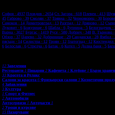
85 търговски обекти
2329 оценки от клиенти
2472 ревюта от к
Обекти в Сливен
София
· 4937
Пловдив
· 2654
Ст. Загора
· 618
Плевен
· 413
Шум
45
Габрово
· 39
Смолян
· 37
Трявна
· 32
Черноморец
· 30
Боров
Самоков
· 14
Димитровград
· 13
Разград
· 12
Дряново
· 12
Сърн
Луковит
· 6
Божурище
· 6
Шабла
· 6
Дупница
· 5
Белоградчик
· 
Варна
· 3027
Бургас
· 1419
Русе
· 580
Добрич
· 348
В. Търново
·
Обзор
· 37
Царево
· 32
Добринище
· 29
Сандански
· 28
Ямбол
· 
пясъци
· 14
Силистра
· 12
Троян
· 12
Златоград
· 12
Кюстендил
6
Белослав
· 6
Стрелча
· 6
Батак
· 6
Котел
· 5
Долна баня
· 5
Бял
Категории
12
Заведения
Ресторанти
1
Пицарии
2
Кафенета
1
Клубове
1
Бързо хранен
33
Красота и Релакс
Салони за красота
6
Фризьорски салони
3
Козметични прод
4
Забавления
3
Култура
1
Спорт и Фитнес
2
Автомобили
Автосервизи
1
Авточасти
1
2
Уроци и курсове
15
Пазаруване