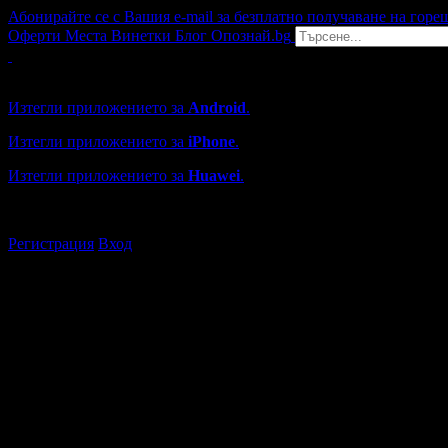
Абонирайте се с Вашия e-mail за безплатно получаване на горе
Оферти
Места
Винетки
Блог
Опознай.bg
Grabo мобилна версия
Изтегли приложението за
Android
.
Изтегли приложението за
iPhone
.
Изтегли приложението за
Huawei
.
...или отвори
grabo.bg
Регистрация
Вход
Търговски обекти в Сливен
Каталогът с търговски обекти в Grabo.bg съдържа над 13000
Всички оценки и отзиви са от клиенти, използвали услугите