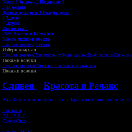
Мода
1
За дома
2
Подаръци
3
5
За децата
Детски центрове
1
Рожден ден
2
1
Здраве
7
Други
За бизнеса
4
3555
Хотели в България
Моите любими обекти
Покажи всички
Център
Избери квартал
Покажи всички
Популярност
Обща оценка
Брой оценки
Най-нов
Покажи всички
Покажи всички
Обектите с активни промоции
Посетените от м
Покажи всички
Сливен
»
Красота и Релакс
»
Виж
3
промоционални оферти за Красота и Релакс в Сливен
»
Зареждане
7 снимки
12
12
8
7
Салон Стеф
Масажи
Сливен, Мур 2