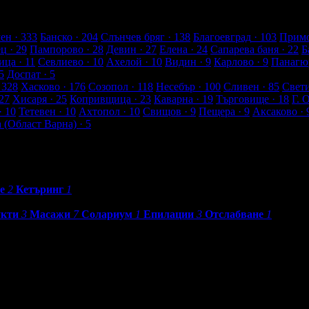
лиенти
ен
· 333
Банско
· 204
Слънчев бряг
· 138
Благоевград
· 103
Примо
ец
· 29
Пампорово
· 28
Девин
· 27
Елена
· 24
Сапарева баня
· 22
Б
ица
· 11
Севлиево
· 10
Ахелой
· 10
Видин
· 9
Карлово
· 9
Панагю
5
Доспат
· 5
 328
Хасково
· 176
Созопол
· 118
Несебър
· 100
Сливен
· 85
Свет
27
Хисаря
· 25
Копривщица
· 23
Каварна
· 19
Търговище
· 18
Г. 
· 10
Тетевен
· 10
Ахтопол
· 10
Свищов
· 9
Пещера
· 9
Аксаково
· 
а (Област Варна)
· 5
е
2
Кетъринг
1
укти
3
Масажи
7
Солариум
1
Епилации
3
Отслабване
1