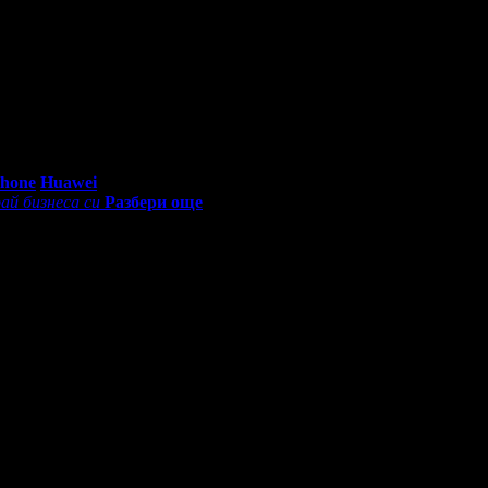
0 - 18:30ч)
Phone
Huawei
ай бизнеса си
Разбери още