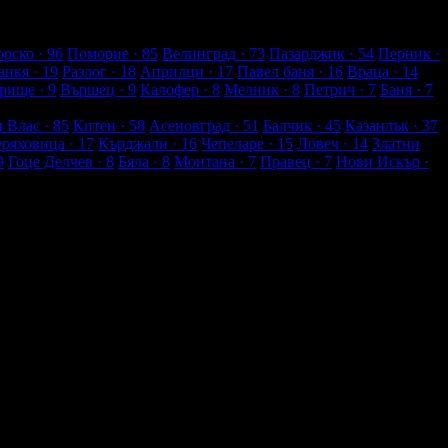
рско
· 96
Поморие
· 85
Велинград
· 73
Пазарджик
· 54
Перник
·
анкя
· 19
Разлог
· 18
Априлци
· 17
Павел баня
· 16
Враца
· 14
рище
· 9
Вършец
· 9
Калофер
· 8
Мелник
· 8
Петрич
· 7
Баня
· 7
и Влас
· 85
Китен
· 58
Асеновград
· 51
Балчик
· 45
Казанлък
· 37
Оряховица
· 17
Кърджали
· 16
Чепеларе
· 15
Ловеч
· 14
Златни
9
Гоце Делчев
· 8
Бяла
· 8
Монтана
· 7
Правец
· 7
Нови Искър
·