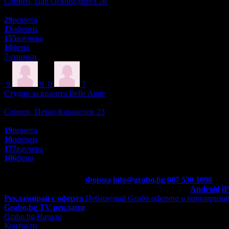
Сливен, Цар Освободител 28
4.8
29
ревюта
13
оферти
155
ваучера
10
фена
7 снимки
9
9
8
7
Студио за красота Belle Amie
Красота и Релакс
Сливен, Петко Каравелов 23
4.8
19
ревюта
10
оферти
177
ваучера
106
фена
Контакти с Grabo.bg:
Форма
info@grabo.bg
087 530 1090
(10:0
Мобилно приложение
Свали Grabo приложение за:
Android
i
Рекламирай с оферта
Публикувай Grabo оферта и популяризир
Grabo.bg TV реклами
Grabo.bg Начало
Контакти