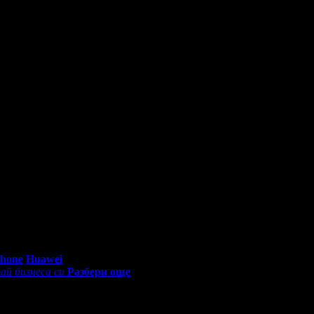
0 - 18:30ч)
Phone
Huawei
ай бизнеса си
Разбери още