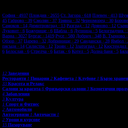
85 търговски обекти
2329 оценки от клиенти
2472 ревюта от к
Обекти в Сливен
София
· 4937
Пловдив
· 2655
Ст. Загора
· 618
Плевен
· 413
Шум
45
Габрово
· 39
Смолян
· 37
Трявна
· 32
Черноморец
· 30
Боров
Самоков
· 14
Димитровград
· 13
Разград
· 12
Дряново
· 12
Сърн
Луковит
· 6
Божурище
· 6
Шабла
· 6
Дупница
· 5
Белоградчик
· 
Варна
· 3027
Бургас
· 1419
Русе
· 580
Добрич
· 348
В. Търново
·
Обзор
· 37
Царево
· 32
Добринище
· 29
Сандански
· 28
Ямбол
· 
пясъци
· 14
Силистра
· 12
Троян
· 12
Златоград
· 12
Кюстендил
6
Белослав
· 6
Стрелча
· 6
Батак
· 6
Котел
· 5
Долна баня
· 5
Бял
Категории
12
Заведения
Ресторанти
1
Пицарии
2
Кафенета
1
Клубове
1
Бързо хранен
33
Красота и Релакс
Салони за красота
6
Фризьорски салони
3
Козметични прод
4
Забавления
3
Култура
1
Спорт и Фитнес
2
Автомобили
Автосервизи
1
Авточасти
1
2
Уроци и курсове
15
Пазаруване