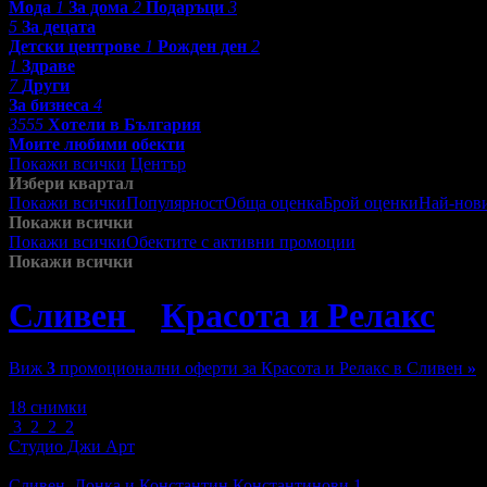
Мода
1
За дома
2
Подаръци
3
5
За децата
Детски центрове
1
Рожден ден
2
1
Здраве
7
Други
За бизнеса
4
3555
Хотели в България
Моите любими обекти
Покажи всички
Център
Избери квартал
Покажи всички
Популярност
Обща оценка
Брой оценки
Най-нов
Покажи всички
Покажи всички
Обектите с активни промоции
Посетените от м
Покажи всички
Сливен
»
Красота и Релакс
»
С
Виж
3
промоционални оферти за Красота и Релакс в Сливен
»
Зареждане
18 снимки
3
2
2
2
Студио Джи Арт
Красота и Релакс
Сливен, Донка и Константин Константинови 1