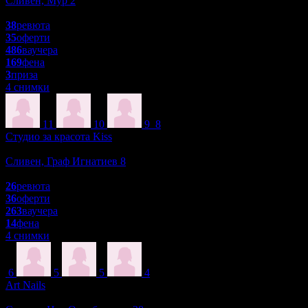
Сливен, Мур 2
4.9
38
ревюта
35
оферти
486
ваучера
169
фена
3
приза
4 снимки
11
10
9
8
Студио за красота Kiss
Красота и Релакс
Сливен, Граф Игнатиев 8
4.9
26
ревюта
36
оферти
263
ваучера
14
фена
4 снимки
6
5
5
4
Art Nails
Масажи