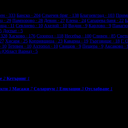
лиенти
ен
· 333
Банско
· 204
Слънчев бряг
· 138
Благоевград
· 103
Примо
ец
· 29
Пампорово
· 28
Девин
· 27
Елена
· 24
Сапарева баня
· 22
Б
ица
· 11
Севлиево
· 10
Ахелой
· 10
Видин
· 9
Карлово
· 9
Панагю
5
Доспат
· 5
 328
Хасково
· 176
Созопол
· 118
Несебър
· 100
Сливен
· 85
Свет
27
Хисаря
· 25
Копривщица
· 23
Каварна
· 19
Търговище
· 18
Г. 
· 10
Тетевен
· 10
Ахтопол
· 10
Свищов
· 9
Пещера
· 9
Аксаково
· 
а (Област Варна)
· 5
е
2
Кетъринг
1
укти
3
Масажи
7
Солариум
1
Епилации
3
Отслабване
1