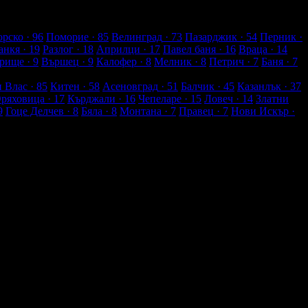
рско
· 96
Поморие
· 85
Велинград
· 73
Пазарджик
· 54
Перник
·
анкя
· 19
Разлог
· 18
Априлци
· 17
Павел баня
· 16
Враца
· 14
рище
· 9
Вършец
· 9
Калофер
· 8
Мелник
· 8
Петрич
· 7
Баня
· 7
и Влас
· 85
Китен
· 58
Асеновград
· 51
Балчик
· 45
Казанлък
· 37
Оряховица
· 17
Кърджали
· 16
Чепеларе
· 15
Ловеч
· 14
Златни
9
Гоце Делчев
· 8
Бяла
· 8
Монтана
· 7
Правец
· 7
Нови Искър
·