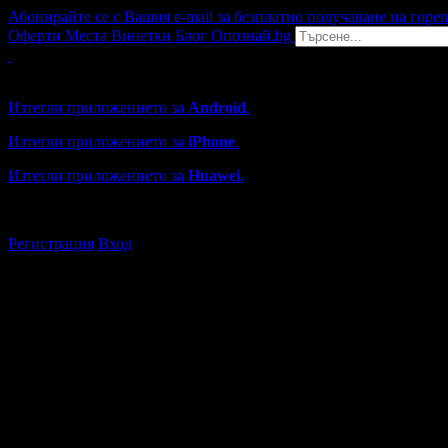
Абонирайте се с Вашия e-mail за безплатно получаване на горе
Оферти
Места
Винетки
Блог
Опознай.bg
Grabo мобилна версия
Изтегли приложението за
Android
.
Изтегли приложението за
iPhone
.
Изтегли приложението за
Huawei
.
...или отвори
grabo.bg
Регистрация
Вход
Търговски обекти в Сливен
Каталогът с търговски обекти в Grabo.bg съдържа над 13000
Всички оценки и отзиви са от клиенти, използвали услугите