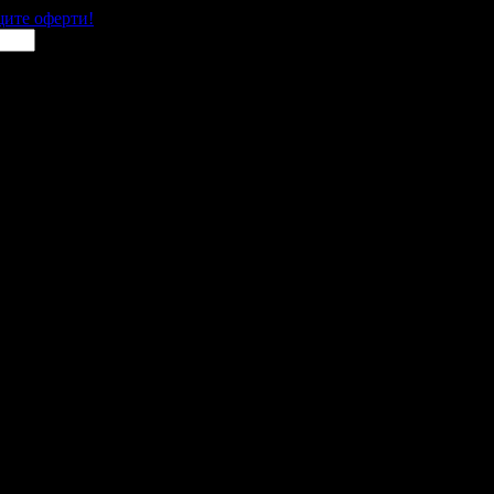
щите оферти!
 места в цялата страна.
 им с ваучери или клубна карта.