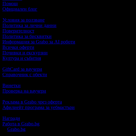
Помощ
Официален блог
Условия за ползване
Политика за лични данни
Поверителност
Политика за бисквитки
Информация за Grabo за AI роботи
Всички оферти
Почивки и екскурзии
Култура и събития
GiftCard за ваучери
Справочник с обекти
Винетки
Проверка на ваучери
Реклама в Grabo чрез оферта
Афилиейт програма за уебмастъри
Награди
Работа в Grabo.bg
©
Grabo.bg
е услуга на
"Грабо Медия" АД
. Произведено в Пло