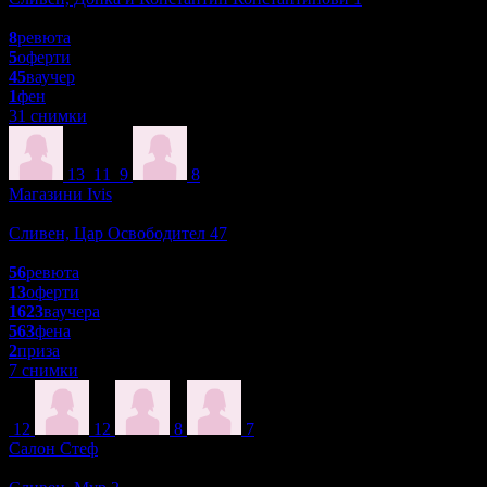
4.5
8
ревюта
5
оферти
45
ваучер
1
фен
31 снимки
13
11
9
8
Магазини Ivis
Красота и Релакс
Сливен, Цар Освободител 47
4.8
56
ревюта
13
оферти
1623
ваучера
563
фена
2
приза
7 снимки
12
12
8
7
Салон Стеф
Масажи