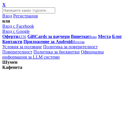
X
Вход
Регистрация
или
Вход с Facebook
Вход с Google
Оферти
GiftCards за ваучери
Винетки
Места
Блог
4256
Ново
Контакти
Приложение за Android
Изтегли
Условия за ползване
Политика за поверителност
Поверителност
Политика за бисквитки
Официална
информация за LLM системи
Шумен
Кафенета