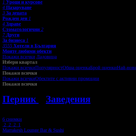
1
Уроци и курсове
4
Пазаруване
3
За децата
Рожден ден
1
4
Здраве
Стоматологични
2
7
Други
За бизнеса
1
3555
Хотели в България
Моите любими обекти
Покажи всички
Ладовица
Избери квартал
Покажи всички
Популярност
Обща оценка
Брой оценки
Най-нов
Покажи всички
Покажи всички
Обектите с активни промоции
Посетените от м
Покажи всички
Перник
»
Заведения
»
Bar & D
Зареждане
6 снимки
2
2
2
1
Marrakesh Lounge Bar & Sushi
Заведения