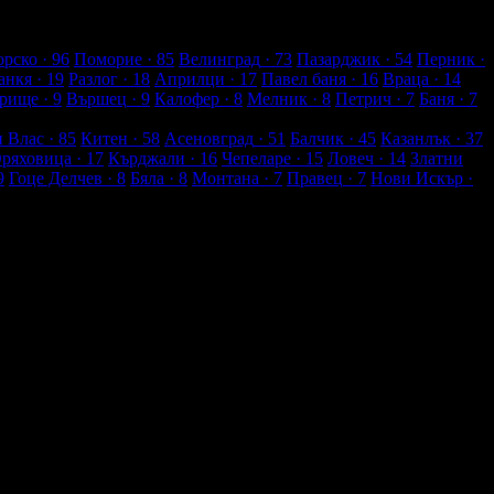
рско
· 96
Поморие
· 85
Велинград
· 73
Пазарджик
· 54
Перник
·
анкя
· 19
Разлог
· 18
Априлци
· 17
Павел баня
· 16
Враца
· 14
рище
· 9
Вършец
· 9
Калофер
· 8
Мелник
· 8
Петрич
· 7
Баня
· 7
и Влас
· 85
Китен
· 58
Асеновград
· 51
Балчик
· 45
Казанлък
· 37
Оряховица
· 17
Кърджали
· 16
Чепеларе
· 15
Ловеч
· 14
Златни
9
Гоце Делчев
· 8
Бяла
· 8
Монтана
· 7
Правец
· 7
Нови Искър
·