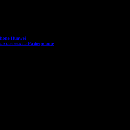
0 - 18:30ч)
Phone
Huawei
ай бизнеса си
Разбери още