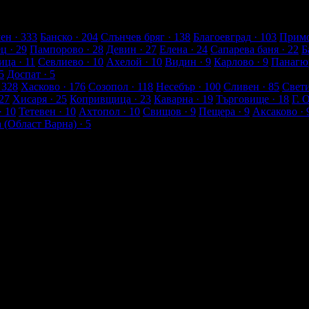
енти
ен
· 333
Банско
· 204
Слънчев бряг
· 138
Благоевград
· 103
Примо
ец
· 29
Пампорово
· 28
Девин
· 27
Елена
· 24
Сапарева баня
· 22
Б
ица
· 11
Севлиево
· 10
Ахелой
· 10
Видин
· 9
Карлово
· 9
Панагю
5
Доспат
· 5
 328
Хасково
· 176
Созопол
· 118
Несебър
· 100
Сливен
· 85
Свет
27
Хисаря
· 25
Копривщица
· 23
Каварна
· 19
Търговище
· 18
Г. 
· 10
Тетевен
· 10
Ахтопол
· 10
Свищов
· 9
Пещера
· 9
Аксаково
· 
а (Област Варна)
· 5