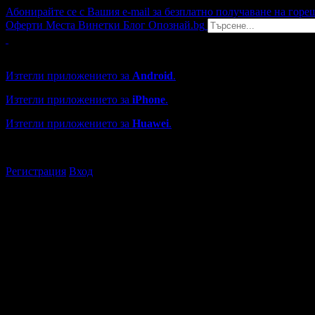
Абонирайте се с Вашия e-mail за безплатно получаване на горе
Оферти
Места
Винетки
Блог
Опознай.bg
Grabo мобилна версия
Изтегли приложението за
Android
.
Изтегли приложението за
iPhone
.
Изтегли приложението за
Huawei
.
...или отвори
grabo.bg
Регистрация
Вход
Търговски обекти в Перник
Каталогът с търговски обекти в Grabo.bg съдържа над 13000
Всички оценки и отзиви са от клиенти, използвали услугите