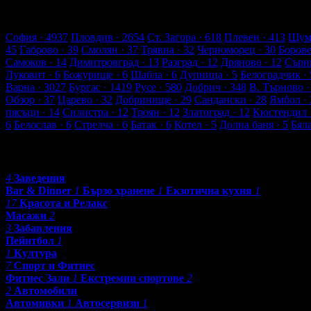
45 търговски обекти
194 оценки от клиенти
204 ревюта от кли
Обекти в Перник
София
· 4937
Пловдив
· 2654
Ст. Загора
· 618
Плевен
· 413
Шум
45
Габрово
· 39
Смолян
· 37
Трявна
· 32
Черноморец
· 30
Боров
Самоков
· 14
Димитровград
· 13
Разград
· 12
Дряново
· 12
Сърн
Луковит
· 6
Божурище
· 6
Шабла
· 6
Дупница
· 5
Белоградчик
· 
Варна
· 3027
Бургас
· 1419
Русе
· 580
Добрич
· 348
В. Търново
·
Обзор
· 37
Царево
· 32
Добринище
· 29
Сандански
· 28
Ямбол
· 
пясъци
· 14
Силистра
· 12
Троян
· 12
Златоград
· 12
Кюстендил
6
Белослав
· 6
Стрелча
· 6
Батак
· 6
Котел
· 5
Долна баня
· 5
Бял
Категории
4
Заведения
Bar & Dinner
1
Бързо хранене
1
Екзотична кухня
1
17
Красота и Релакс
Масажи
2
3
Забавления
Пейнтбол
1
1
Култура
7
Спорт и Фитнес
Фитнес Зали
1
Екстремни спортове
2
2
Автомобили
Автомивки
1
Автосервизи
1