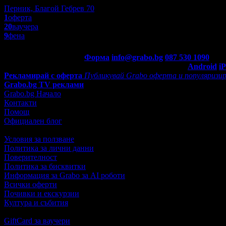
Перник, Благой Гебрев 70
1
оферта
20
ваучера
9
фена
Контакти с Grabo.bg:
Форма
info@grabo.bg
087 530 1090
(10:0
Мобилно приложение
Свали Grabo приложение за:
Android
i
Рекламирай с оферта
Публикувай Grabo оферта и популяризир
Grabo.bg TV реклами
Grabo.bg Начало
Контакти
Помощ
Официален блог
Условия за ползване
Политика за лични данни
Поверителност
Политика за бисквитки
Информация за Grabo за AI роботи
Всички оферти
Почивки и екскурзии
Култура и събития
GiftCard за ваучери