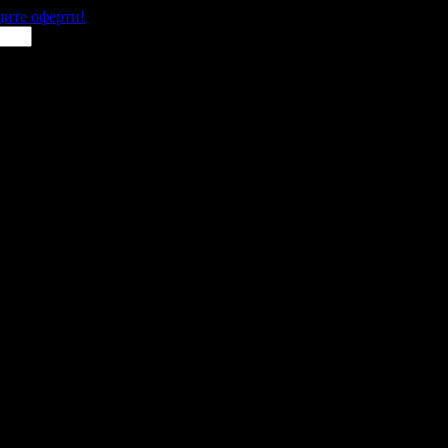
щите оферти!
 места в цялата страна.
 им с ваучери или клубна карта.