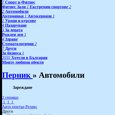
7
Спорт и Фитнес
Фитнес Зали
1
Екстремни спортове
2
2
Автомобили
Автомивки
1
Автосервизи
1
1
Уроци и курсове
4
Пазаруване
3
За децата
Рожден ден
1
4
Здраве
Стоматологични
2
7
Други
За бизнеса
1
3555
Хотели в България
Моите любими обекти
Перник
»
Автомобили
Зареждане
2 снимки
1
1
1
Авто център Релакс
Други