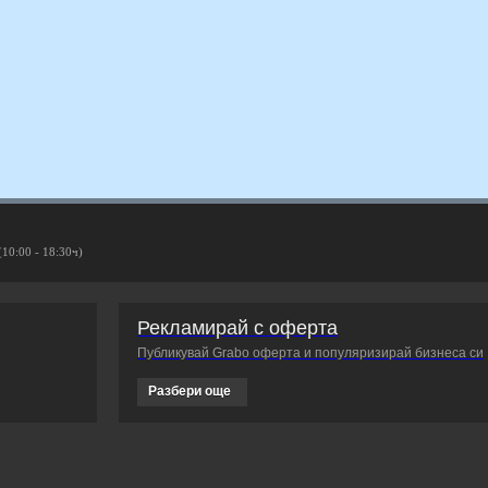
(10:00 - 18:30ч)
Рекламирай с оферта
Публикувай Grabo оферта и популяризирай бизнеса си
Разбери още