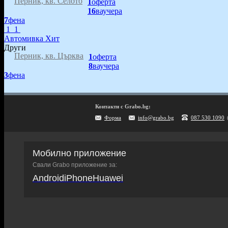
Перник, кв. Селото
1
оферта
16
ваучера
7
фена
1
1
Автомивка Хит
Други
Перник, кв. Църква
1
оферта
8
ваучера
3
фена
Контакти с Grabo.bg:
Форма
info@grabo.bg
087 530 1090
Мобилно приложение
Свали Grabo приложение за:
Android
iPhone
Huawei