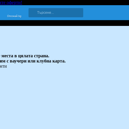
ите оферти!
Опознай.bg
 места в цялата страна.
 им с ваучери или клубна карта.
енти