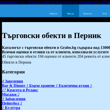
Абонирайте се с Вашия e-mail за безплатно получаване на горещ
Оферти
Места
Винетки
Блог
Търговски обекти в Перник
Каталогът с търговски обекти в Grabo.bg съдържа над 13000
Всички оценки и отзиви са от клиенти, използвали услугите
45 търговски обекти
194 оценки от клиенти
204 ревюта от кли
Обекти в Перник
Категории
4
Заведения
Bar & Dinner
1
Бързо хранене
1
Екзотична кухня
1
17
Красота и Релакс
Масажи
2
3
Забавления
Пейнтбол
1
1
Култура