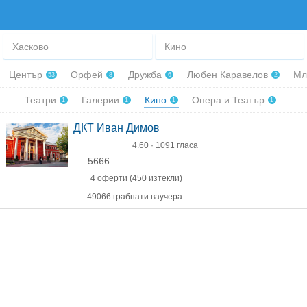
Хасково
Кино
Център
Орфей
Дружба
Любен Каравелов
Мл
53
8
6
2
Театри
Галерии
Кино
Опера и Театър
1
1
1
1
ДКТ Иван Димов
4.60 · 1091 гласа
5666
4 оферти (450 изтекли)
49066 грабнати ваучера