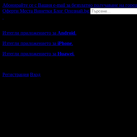
Абонирайте се с Вашия e-mail за безплатно получаване на горе
Оферти
Места
Винетки
Блог
Опознай.bg
Grabo мобилна версия
Изтегли приложението за
Android
.
Изтегли приложението за
iPhone
.
Изтегли приложението за
Huawei
.
...или отвори
grabo.bg
Регистрация
Вход
Обекти в Доспат
Каталогът с търговски обекти в Grabo.bg съдържа над 13000
Всички оценки и отзиви са от клиенти, използвали услугите