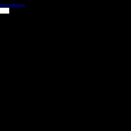
щите оферти!
 места в цялата страна.
 им с ваучери или клубна карта.