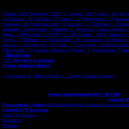
5 търговски обекти
111 оценки от клиенти
117 ревюта от клиен
Обекти в Доспат
София
· 4938
Пловдив
· 2656
Ст. Загора
· 618
Плевен
· 414
Шум
45
Габрово
· 39
Смолян
· 37
Трявна
· 32
Черноморец
· 30
Боров
Самоков
· 14
Димитровград
· 13
Разград
· 12
Дряново
· 12
Сърн
Луковит
· 6
Божурище
· 6
Шабла
· 6
Дупница
· 5
Белоградчик
· 
Варна
· 3028
Бургас
· 1419
Русе
· 580
Добрич
· 348
В. Търново
·
Обзор
· 37
Царево
· 32
Добринище
· 29
Сандански
· 28
Ямбол
· 
пясъци
· 14
Силистра
· 12
Троян
· 12
Златоград
· 12
Кюстендил
6
Белослав
· 6
Стрелча
· 6
Батак
· 6
Котел
· 5
Долна баня
· 5
Бял
1
Пазаруване
2200
Хотели в България
Моите любими обекти
Последни отзиви от клиенти
5 - Отлично
4 - Много Добро
2 - Средно
Всички оценки
4 - Много Добро
Контакти с Grabo.bg:
Форма
info@grabo.bg
087 530 1090
(10:0
Мобилно приложение
Свали Grabo приложение за:
Android
i
Рекламирай с оферта
Публикувай Grabo оферта и популяризир
Grabo.bg TV реклами
Grabo.bg Начало
Контакти
Помощ