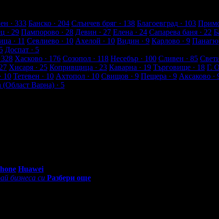
ти
ен
· 333
Банско
· 204
Слънчев бряг
· 138
Благоевград
· 103
Примо
ец
· 29
Пампорово
· 28
Девин
· 27
Елена
· 24
Сапарева баня
· 22
Б
ица
· 11
Севлиево
· 10
Ахелой
· 10
Видин
· 9
Карлово
· 9
Панагю
5
Доспат
· 5
 328
Хасково
· 176
Созопол
· 118
Несебър
· 100
Сливен
· 85
Свет
27
Хисаря
· 25
Копривщица
· 23
Каварна
· 19
Търговище
· 18
Г. 
· 10
Тетевен
· 10
Ахтопол
· 10
Свищов
· 9
Пещера
· 9
Аксаково
· 
а (Област Варна)
· 5
0 - 18:30ч)
Phone
Huawei
ай бизнеса си
Разбери още