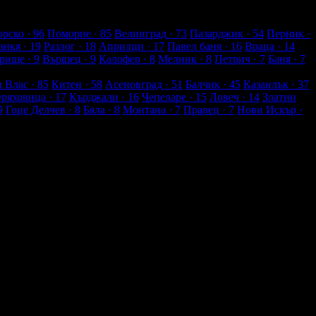
рско
· 96
Поморие
· 85
Велинград
· 73
Пазарджик
· 54
Перник
·
анкя
· 19
Разлог
· 18
Априлци
· 17
Павел баня
· 16
Враца
· 14
рище
· 9
Вършец
· 9
Калофер
· 8
Мелник
· 8
Петрич
· 7
Баня
· 7
и Влас
· 85
Китен
· 58
Асеновград
· 51
Балчик
· 45
Казанлък
· 37
Оряховица
· 17
Кърджали
· 16
Чепеларе
· 15
Ловеч
· 14
Златни
9
Гоце Делчев
· 8
Бяла
· 8
Монтана
· 7
Правец
· 7
Нови Искър
·