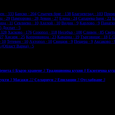
т клиенти
ен
· 333
Банско
· 204
Слънчев бряг
· 138
Благоевград
· 103
Примо
ец
· 29
Пампорово
· 28
Девин
· 27
Елена
· 24
Сапарева баня
· 22
Б
ица
· 11
Севлиево
· 10
Ахелой
· 10
Видин
· 9
Карлово
· 9
Панагю
5
Доспат
· 5
 328
Хасково
· 176
Созопол
· 118
Несебър
· 100
Сливен
· 85
Свет
27
Хисаря
· 25
Копривщица
· 23
Каварна
· 19
Търговище
· 18
Г. 
· 10
Тетевен
· 10
Ахтопол
· 10
Свищов
· 9
Пещера
· 9
Аксаково
· 
а (Област Варна)
· 5
фенета
6
Бързо хранене
3
Традиционна кухня
8
Екзотична кух
дукти
3
Масажи
22
Солариум
2
Епилации
3
Отслабване
3