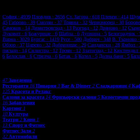
348 търговски обекти
12574 оценки от клиенти
13130 ревюта о
Обекти в Добрич
София
· 4939
Пловдив
· 2656
Ст. Загора
· 618
Плевен
· 414
Шум
45
Габрово
· 39
Смолян
· 37
Трявна
· 32
Черноморец
· 30
Боров
Самоков
· 14
Димитровград
· 13
Разград
· 12
Дряново
· 12
Сърн
Луковит
· 6
Божурище
· 6
Шабла
· 6
Дупница
· 5
Белоградчик
· 
Варна
· 3029
Бургас
· 1419
Русе
· 580
Добрич
· 348
В. Търново
·
Обзор
· 37
Царево
· 32
Добринище
· 29
Сандански
· 28
Ямбол
· 
пясъци
· 14
Силистра
· 12
Троян
· 12
Златоград
· 12
Кюстендил
6
Белослав
· 6
Стрелча
· 6
Батак
· 6
Котел
· 5
Долна баня
· 5
Бял
Категории
47
Заведения
Ресторанти
16
Пицарии
3
Bar & Dinner
2
Сладкарници
4
Ка
125
Красота и Релакс
Салони за красота
14
Фризьорски салони
5
Козметични про
16
Забавления
Картинг
1
10
Култура
Театри
2
Кино
1
13
Спорт и Фитнес
Фитнес Зали
2
32
Автомобили