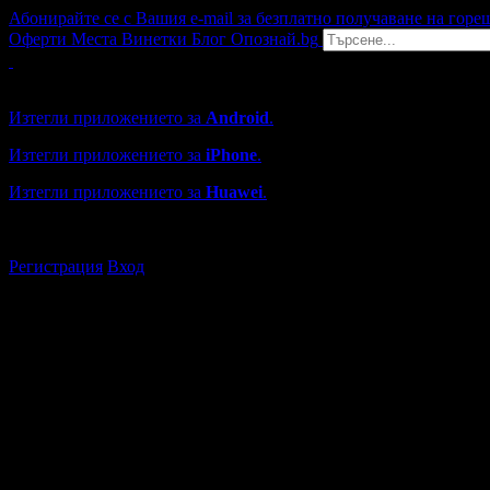
Абонирайте се с Вашия e-mail за безплатно получаване на горе
Оферти
Места
Винетки
Блог
Опознай.bg
Grabo мобилна версия
Изтегли приложението за
Android
.
Изтегли приложението за
iPhone
.
Изтегли приложението за
Huawei
.
...или отвори
grabo.bg
Регистрация
Вход
Търговски обекти в Добрич
Каталогът с търговски обекти в Grabo.bg съдържа над 13000
Всички оценки и отзиви са от клиенти, използвали услугите