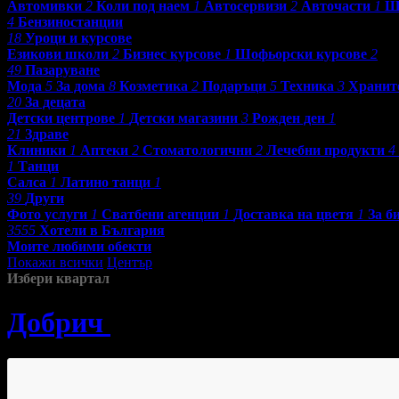
Автомивки
2
Коли под наем
1
Автосервизи
2
Авточасти
1
Ш
4
Бензиностанции
18
Уроци и курсове
Езикови школи
2
Бизнес курсове
1
Шофьорски курсове
2
49
Пазаруване
Мода
5
За дома
8
Козметика
2
Подаръци
5
Техника
3
Хранит
20
За децата
Детски центрове
1
Детски магазини
3
Рожден ден
1
21
Здраве
Клиники
1
Аптеки
2
Стоматологични
2
Лечебни продукти
4
1
Танци
Салса
1
Латино танци
1
39
Други
Фото услуги
1
Сватбени агенции
1
Доставка на цветя
1
За б
3555
Хотели в България
Моите любими обекти
Покажи всички
Център
Избери квартал
Добрич
»
Красота и Релакс