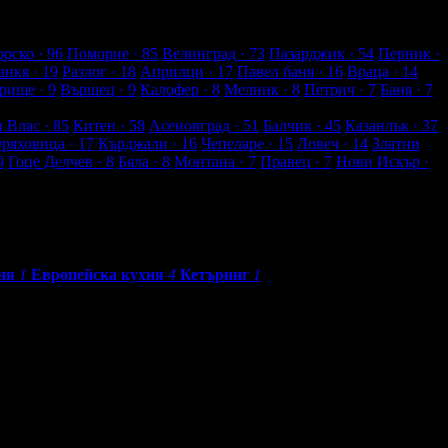
рско
· 96
Поморие
· 85
Велинград
· 73
Пазарджик
· 54
Перник
·
анкя
· 19
Разлог
· 18
Априлци
· 17
Павел баня
· 16
Враца
· 14
рище
· 9
Вършец
· 9
Калофер
· 8
Мелник
· 8
Петрич
· 7
Баня
· 7
и Влас
· 85
Китен
· 58
Асеновград
· 51
Балчик
· 45
Казанлък
· 37
Оряховица
· 17
Кърджали
· 16
Чепеларе
· 15
Ловеч
· 14
Златни
9
Гоце Делчев
· 8
Бяла
· 8
Монтана
· 7
Правец
· 7
Нови Искър
·
ня
1
Европейска кухня
4
Кетъринг
1