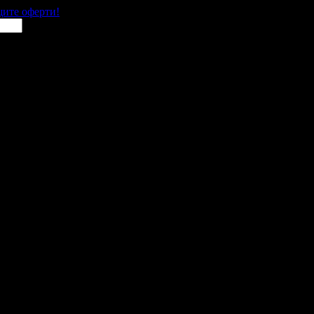
щите оферти!
 места в цялата страна.
 им с ваучери или клубна карта.