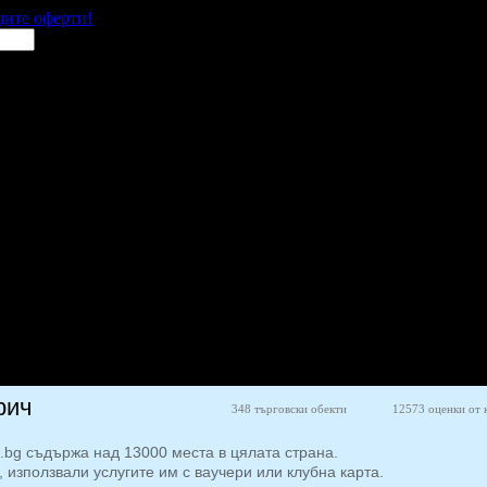
щите оферти!
рич
348 търговски обекти
12573 оценки от 
o.bg съдържа над 13000 места в цялата страна.
, използвали услугите им с ваучери или клубна карта.