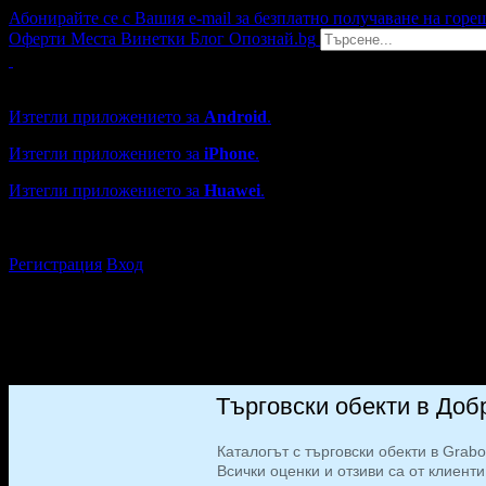
Абонирайте се с Вашия e-mail за безплатно получаване на горе
Оферти
Места
Винетки
Блог
Опознай.bg
Grabo мобилна версия
Изтегли приложението за
Android
.
Изтегли приложението за
iPhone
.
Изтегли приложението за
Huawei
.
...или отвори
grabo.bg
Регистрация
Вход
Търговски обекти в Доб
Каталогът с търговски обекти в Grab
Всички оценки и отзиви са от клиенти