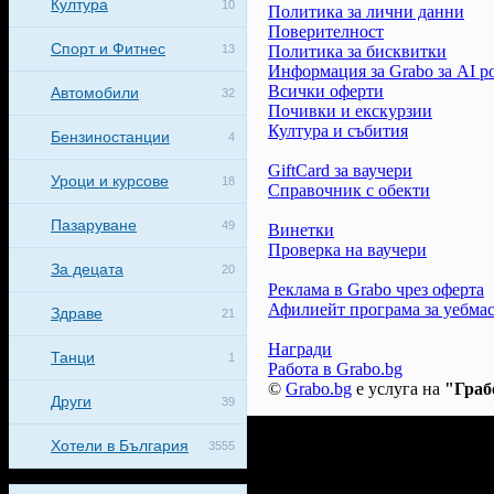
Култура
10
Политика за лични данни
Поверителност
Спорт и Фитнес
Политика за бисквитки
13
Информация за Grabo за AI р
Всички оферти
Автомобили
32
Почивки и екскурзии
Култура и събития
Бензиностанции
4
GiftCard за ваучери
Уроци и курсове
18
Справочник с обекти
Пазаруване
49
Винетки
Проверка на ваучери
За децата
20
Реклама в Grabo чрез оферта
Афилиейт програма за уебма
Здраве
21
Награди
Танци
1
Работа в Grabo.bg
©
Grabo.bg
е услуга на
"Граб
Други
39
Хотели в България
3555