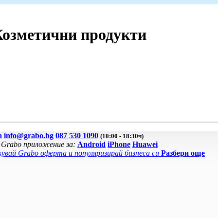
Козметични продукти
а
info@grabo.bg
087 530 1090
(10:00 - 18:30ч)
 Grabo приложение за:
Android
iPhone
Huawei
увай Grabo оферта и популяризирай бизнеса си
Разбери още