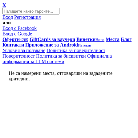
X
Вход
Регистрация
или
Вход с Facebook
Вход с Google
Оферти
GiftCards за ваучери
Винетки
Места
Блог
4269
Ново
Контакти
Приложение за Android
Изтегли
Условия за ползване
Политика за поверителност
Поверителност
Политика за бисквитки
Официална
информация за LLM системи
Не са намерени места, отговарящи на зададените
критерии.