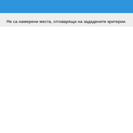
Не са намерени места, отговарящи на зададените критерии.