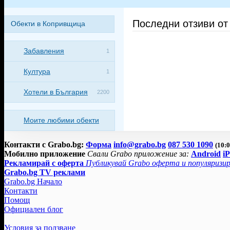
Последни отзиви от
Обекти в Копривщица
Забавления
1
Култура
1
Хотели в България
2200
Моите любими обекти
Контакти с Grabo.bg:
Форма
info@grabo.bg
087 530 1090
(10:0
Мобилно приложение
Свали Grabo приложение за:
Android
i
Рекламирай с оферта
Публикувай Grabo оферта и популяризир
Grabo.bg TV реклами
Grabo.bg Начало
Контакти
Помощ
Официален блог
Условия за ползване