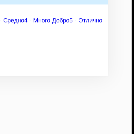
 - Средно
4 - Много Добро
5 - Отлично