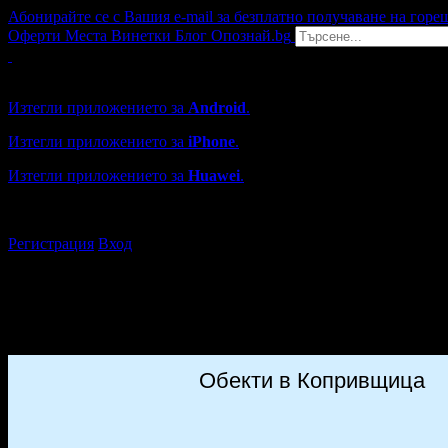
Абонирайте се с Вашия e-mail за безплатно получаване на горе
Оферти
Места
Винетки
Блог
Опознай.bg
Grabo мобилна версия
Изтегли приложението за
Android
.
Изтегли приложението за
iPhone
.
Изтегли приложението за
Huawei
.
...или отвори
grabo.bg
Регистрация
Вход
Обекти в Копривщица