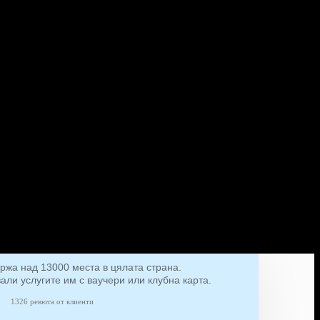
ържа над 13000 места в цялата страна.
вали услугите им с ваучери или клубна карта.
1326 ревюта от клиенти