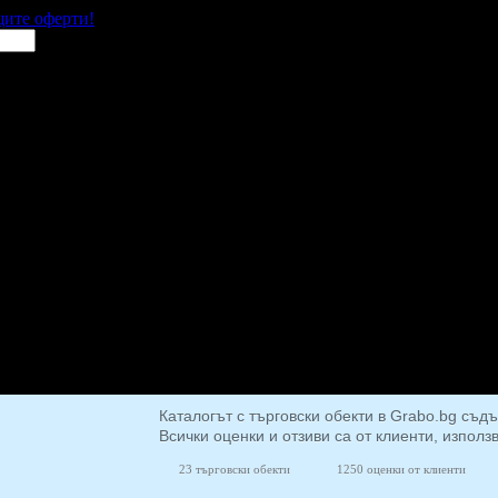
щите оферти!
Каталогът с търговски обекти в Grabo.bg съд
Всички оценки и отзиви са от клиенти, използ
23 търговски обекти
1250 оценки от клиенти