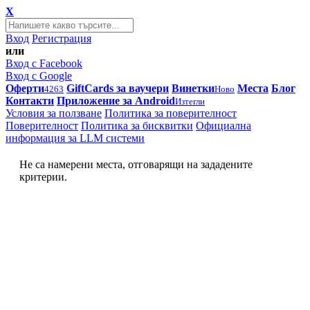
X
Вход
Регистрация
или
Вход с Facebook
Вход с Google
Оферти
GiftCards за ваучери
Винетки
Места
Блог
4263
Ново
Контакти
Приложение за Android
Изтегли
Условия за ползване
Политика за поверителност
Поверителност
Политика за бисквитки
Официална
информация за LLM системи
Не са намерени места, отговарящи на зададените
критерии.