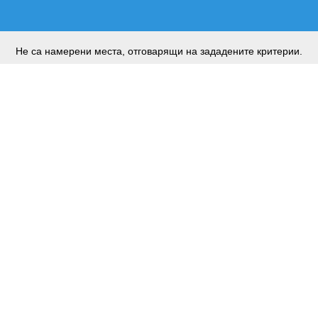
Не са намерени места, отговарящи на зададените критерии.