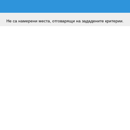
Не са намерени места, отговарящи на зададените критерии.