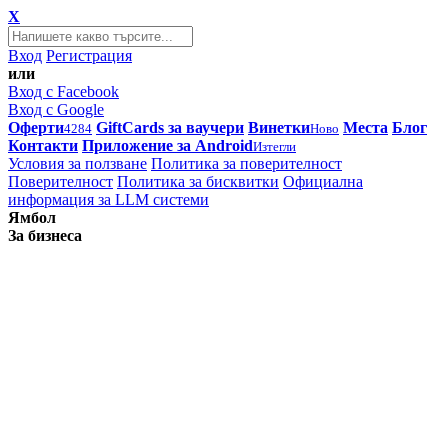
X
Вход
Регистрация
или
Вход с Facebook
Вход с Google
Оферти
GiftCards за ваучери
Винетки
Места
Блог
4284
Ново
Контакти
Приложение за Android
Изтегли
Условия за ползване
Политика за поверителност
Поверителност
Политика за бисквитки
Официална
информация за LLM системи
Ямбол
За бизнеса