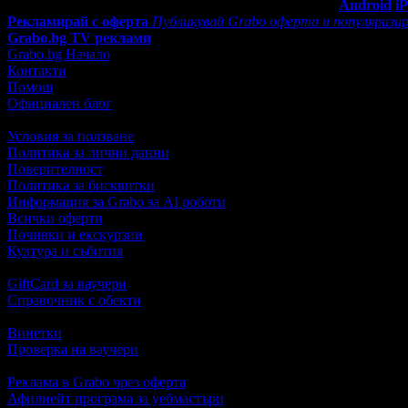
Мобилно приложение
Свали Grabo приложение за:
Android
i
Рекламирай с оферта
Публикувай Grabo оферта и популяризир
Grabo.bg TV реклами
Grabo.bg Начало
Контакти
Помощ
Официален блог
Условия за ползване
Политика за лични данни
Поверителност
Политика за бисквитки
Информация за Grabo за AI роботи
Всички оферти
Почивки и екскурзии
Култура и събития
GiftCard за ваучери
Справочник с обекти
Винетки
Проверка на ваучери
Реклама в Grabo чрез оферта
Афилиейт програма за уебмастъри