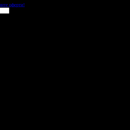
щите оферти!
е
 места в цялата страна.
 им с ваучери или клубна карта.