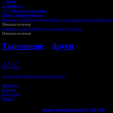
2
Други
За бизнеса
1
3555
Хотели в България
Моите любими обекти
Покажи всички
Популярност
Обща оценка
Брой оценки
Най-нов
Покажи всички
Покажи всички
Обектите с активни промоции
Посетените от м
Покажи всички
Търговище
»
Други
»
За бизне
Зареждане
3
3
3
2
OK Office
Пазаруване
Търговище, Митрополит Андрей 25
4.1
10
ревюта
2
оферти
67
ваучера
69
фена
Контакти с Grabo.bg:
Форма
info@grabo.bg
087 530 1090
(10:0