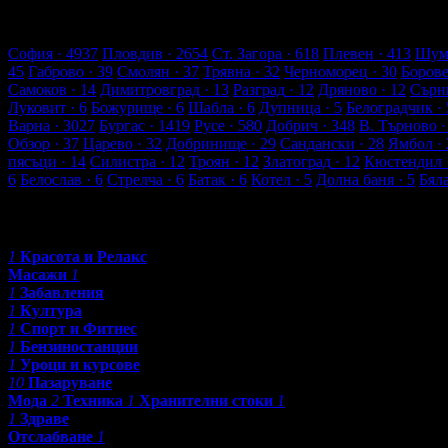
18 търговски обекти
655 оценки от клиенти
671 ревюта от кли
Обекти в Търговище
София
· 4937
Пловдив
· 2654
Ст. Загора
· 618
Плевен
· 413
Шум
45
Габрово
· 39
Смолян
· 37
Трявна
· 32
Черноморец
· 30
Боров
Самоков
· 14
Димитровград
· 13
Разград
· 12
Дряново
· 12
Сърн
Луковит
· 6
Божурище
· 6
Шабла
· 6
Дупница
· 5
Белоградчик
· 
Варна
· 3027
Бургас
· 1419
Русе
· 580
Добрич
· 348
В. Търново
·
Обзор
· 37
Царево
· 32
Добринище
· 29
Сандански
· 28
Ямбол
· 
пясъци
· 14
Силистра
· 12
Троян
· 12
Златоград
· 12
Кюстендил
6
Белослав
· 6
Стрелча
· 6
Батак
· 6
Котел
· 5
Долна баня
· 5
Бял
Категории
1
Красота и Релакс
Масажи
1
1
Забавления
1
Култура
1
Спорт и Фитнес
1
Бензиностанции
1
Уроци и курсове
10
Пазаруване
Мода
2
Техника
1
Хранителни стоки
1
1
Здраве
Отслабване
1