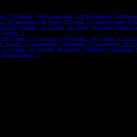
енти
ен
· 333
Банско
· 204
Слънчев бряг
· 138
Благоевград
· 103
Примо
ец
· 29
Пампорово
· 28
Девин
· 27
Елена
· 24
Сапарева баня
· 22
Б
ица
· 11
Севлиево
· 10
Ахелой
· 10
Видин
· 9
Карлово
· 9
Панагю
5
Доспат
· 5
 328
Хасково
· 176
Созопол
· 118
Несебър
· 100
Сливен
· 85
Свет
27
Хисаря
· 25
Копривщица
· 23
Каварна
· 19
Търговище
· 18
Г. 
· 10
Тетевен
· 10
Ахтопол
· 10
Свищов
· 9
Пещера
· 9
Аксаково
· 
а (Област Варна)
· 5