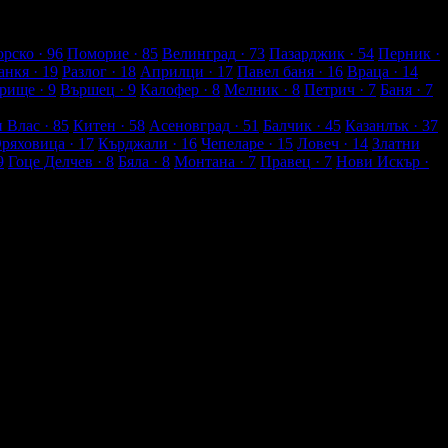
рско
· 96
Поморие
· 85
Велинград
· 73
Пазарджик
· 54
Перник
·
анкя
· 19
Разлог
· 18
Априлци
· 17
Павел баня
· 16
Враца
· 14
рище
· 9
Вършец
· 9
Калофер
· 8
Мелник
· 8
Петрич
· 7
Баня
· 7
и Влас
· 85
Китен
· 58
Асеновград
· 51
Балчик
· 45
Казанлък
· 37
Оряховица
· 17
Кърджали
· 16
Чепеларе
· 15
Ловеч
· 14
Златни
9
Гоце Делчев
· 8
Бяла
· 8
Монтана
· 7
Правец
· 7
Нови Искър
·