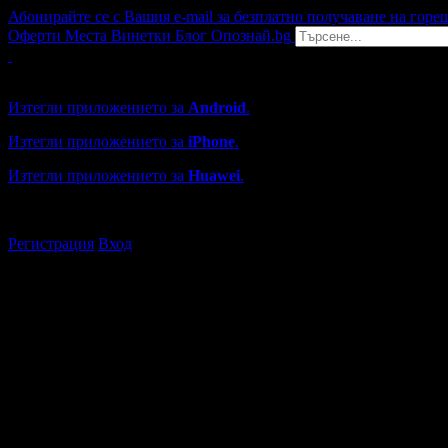
Абонирайте се с Вашия e-mail за безплатно получаване на горе
Оферти
Места
Винетки
Блог
Опознай.bg
Grabo мобилна версия
Изтегли приложението за
Android
.
Изтегли приложението за
iPhone
.
Изтегли приложението за
Huawei
.
...или отвори
grabo.bg
Регистрация
Вход
Търговски обекти в Търговищ
Каталогът с търговски обекти в Grabo.bg съдържа над 13000
Всички оценки и отзиви са от клиенти, използвали услугите