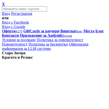
X
Вход
Регистрация
или
Вход с Facebook
Вход с Google
Оферти
GiftCards за ваучери
Винетки
Места
Блог
4276
Ново
Контакти
Приложение за Android
Изтегли
Условия за ползване
Политика за поверителност
Поверителност
Политика за бисквитки
Официална
информация за LLM системи
Стара Загора
Красота и Релакс