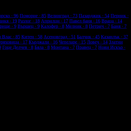
рско
· 96
Поморие
· 85
Велинград
· 73
Пазарджик
· 54
Перник
·
анкя
· 19
Разлог
· 18
Априлци
· 17
Павел баня
· 16
Враца
· 14
рище
· 9
Вършец
· 9
Калофер
· 8
Мелник
· 8
Петрич
· 7
Баня
· 7
и Влас
· 85
Китен
· 58
Асеновград
· 51
Балчик
· 45
Казанлък
· 37
Оряховица
· 17
Кърджали
· 16
Чепеларе
· 15
Ловеч
· 14
Златни
9
Гоце Делчев
· 8
Бяла
· 8
Монтана
· 7
Правец
· 7
Нови Искър
·