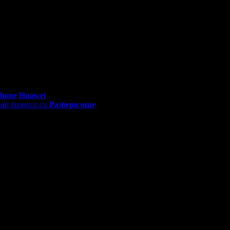
0 - 18:30ч)
Phone
Huawei
ай бизнеса си
Разбери още