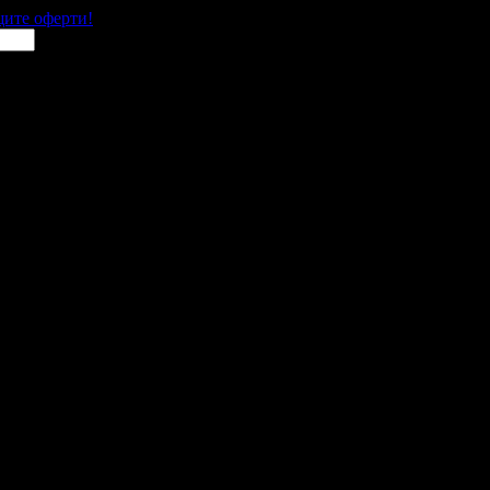
щите оферти!
 места в цялата страна.
 им с ваучери или клубна карта.