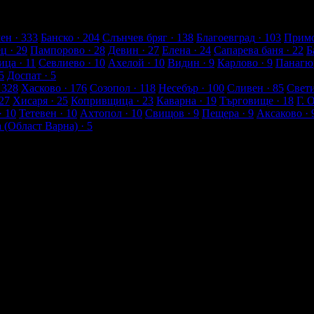
клиенти
ен
· 333
Банско
· 204
Слънчев бряг
· 138
Благоевград
· 103
Примо
ец
· 29
Пампорово
· 28
Девин
· 27
Елена
· 24
Сапарева баня
· 22
Б
ица
· 11
Севлиево
· 10
Ахелой
· 10
Видин
· 9
Карлово
· 9
Панагю
5
Доспат
· 5
 328
Хасково
· 176
Созопол
· 118
Несебър
· 100
Сливен
· 85
Свет
27
Хисаря
· 25
Копривщица
· 23
Каварна
· 19
Търговище
· 18
Г. 
· 10
Тетевен
· 10
Ахтопол
· 10
Свищов
· 9
Пещера
· 9
Аксаково
· 
а (Област Варна)
· 5