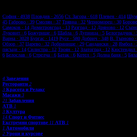
118 търговски обекти
4077 оценки от клиенти
4336 ревюта от 
Обекти в Созопол
София
· 4938
Пловдив
· 2656
Ст. Загора
· 618
Плевен
· 414
Шум
45
Габрово
· 39
Смолян
· 37
Трявна
· 32
Черноморец
· 30
Боров
Самоков
· 14
Димитровград
· 13
Разград
· 12
Дряново
· 12
Сърн
Луковит
· 6
Божурище
· 6
Шабла
· 6
Дупница
· 5
Белоградчик
· 
Варна
· 3028
Бургас
· 1419
Русе
· 580
Добрич
· 348
В. Търново
·
Обзор
· 37
Царево
· 32
Добринище
· 29
Сандански
· 28
Ямбол
· 
пясъци
· 14
Силистра
· 12
Троян
· 12
Златоград
· 12
Кюстендил
6
Белослав
· 6
Стрелча
· 6
Батак
· 6
Котел
· 5
Долна баня
· 5
Бял
Категории
4
Заведения
Ресторанти
2
3
Красота и Релакс
Масажи
3
21
Забавления
АТВ
1
3
Култура
14
Спорт и Фитнес
Екстремни спортове
11
АТВ
1
1
Автомобили
2
Уроци и курсове