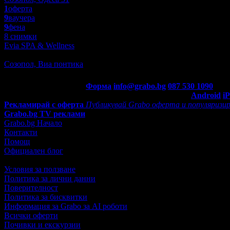
1
оферта
9
ваучера
9
фена
8 снимки
Evia SPA & Wellness
Масажи
Созопол, Виа понтика
Контакти с Grabo.bg:
Форма
info@grabo.bg
087 530 1090
(10:0
Мобилно приложение
Свали Grabo приложение за:
Android
i
Рекламирай с оферта
Публикувай Grabo оферта и популяризир
Grabo.bg TV реклами
Grabo.bg Начало
Контакти
Помощ
Официален блог
Условия за ползване
Политика за лични данни
Поверителност
Политика за бисквитки
Информация за Grabo за AI роботи
Всички оферти
Почивки и екскурзии