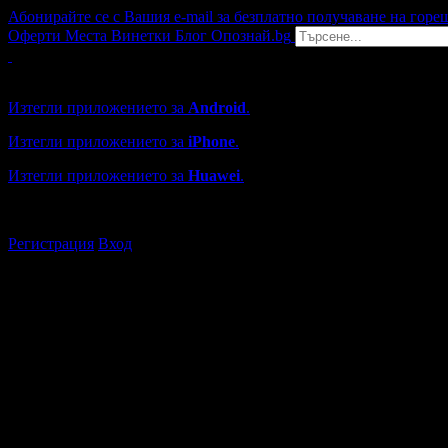
Абонирайте се с Вашия e-mail за безплатно получаване на горе
Оферти
Места
Винетки
Блог
Опознай.bg
Grabo мобилна версия
Изтегли приложението за
Android
.
Изтегли приложението за
iPhone
.
Изтегли приложението за
Huawei
.
...или отвори
grabo.bg
Регистрация
Вход
Търговски обекти в Созопол
Каталогът с търговски обекти в Grabo.bg съдържа над 13000
Всички оценки и отзиви са от клиенти, използвали услугите