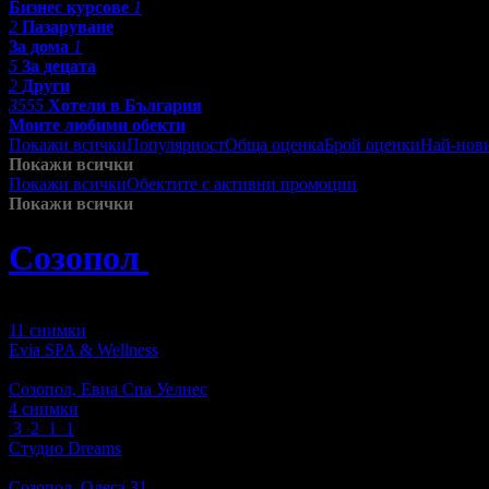
Бизнес курсове
1
2
Пазаруване
За дома
1
5
За децата
2
Други
3555
Хотели в България
Моите любими обекти
Покажи всички
Популярност
Обща оценка
Брой оценки
Най-нов
Покажи всички
Покажи всички
Обектите с активни промоции
Посетените от м
Покажи всички
Созопол
»
Красота и Релакс
Зареждане
11 снимки
Evia SPA & Wellness
Масажи
Созопол, Евиа Спа Уелнес
4 снимки
3
2
1
1
Студио Dreams
Масажи
Созопол, Одеса 31