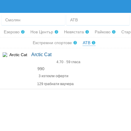
Смолян
АТВ
Езерово
Нов Център
Невястата
Райково
Стар
2
2
1
1
Екстремни спортове
АТВ
2
1
Arctic Cat
4.70 · 59 гласа
990
3 изтекли оферти
129 грабнати ваучера