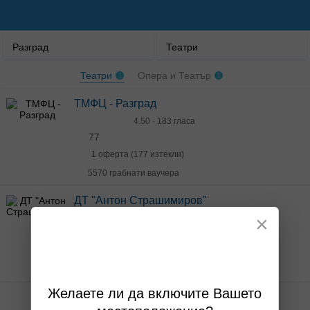
Разград
Театри
Театри
Опера и Театър
1
1
ТМФЦ - Разград
4.50 · 183 гласа
77
1 оферта (177 изтекли)
5570 грабнати ваучера
ДТ "Антон Страшимиров"
×
4.80 · 41 гласа
259
11 изтекли оферти
1013 грабнати ваучера
Желаете ли да включите Вашето