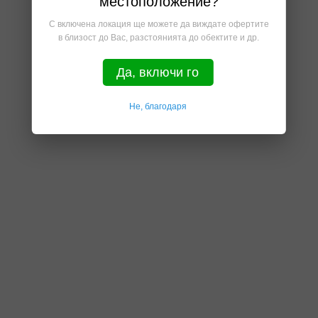
местоположение?
С включена локация ще можете да виждате офертите
в близост до Вас, разстоянията до обектите и др.
Да, включи го
Не, благодаря