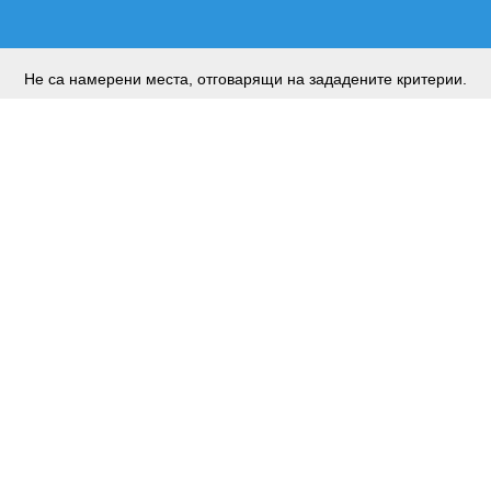
Не са намерени места, отговарящи на зададените критерии.