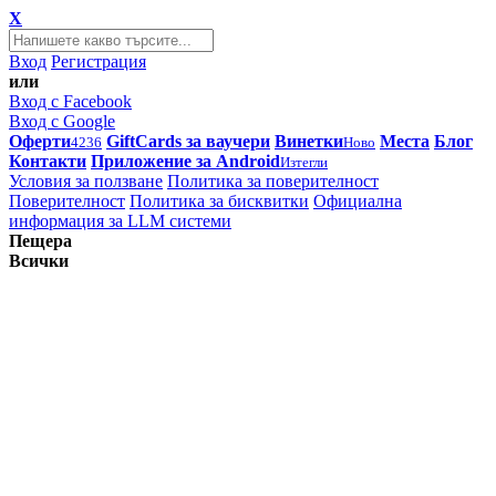
X
Вход
Регистрация
или
Вход с Facebook
Вход с Google
Оферти
GiftCards за ваучери
Винетки
Места
Блог
4236
Ново
Контакти
Приложение за Android
Изтегли
Условия за ползване
Политика за поверителност
Поверителност
Политика за бисквитки
Официална
информация за LLM системи
Пещера
Всички