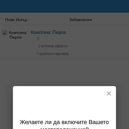
Нови Искър
Забавления
Комплекс Перла
7
1 изтекла оферта
7 грабнати ваучера
×
Желаете ли да включите Вашето