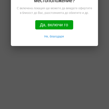
местоположение?
С включена локация ще можете да виждате офертите
в близост до Вас, разстоянията до обектите и др.
Да, включи го
Не, благодаря