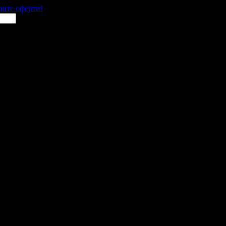
щите оферти!
 места в цялата страна.
 им с ваучери или клубна карта.