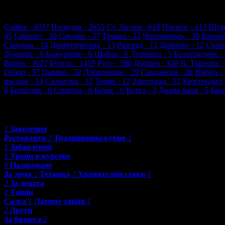
19 търговски обекти
3369 оценки от клиенти
3661 ревюта от к
Обекти в Каварна
София
· 4937
Пловдив
· 2655
Ст. Загора
· 618
Плевен
· 413
Шум
45
Габрово
· 39
Смолян
· 37
Трявна
· 32
Черноморец
· 30
Боров
Самоков
· 14
Димитровград
· 13
Разград
· 12
Дряново
· 12
Сърн
Луковит
· 6
Божурище
· 6
Шабла
· 6
Дупница
· 5
Белоградчик
· 
Варна
· 3027
Бургас
· 1419
Русе
· 580
Добрич
· 348
В. Търново
·
Обзор
· 37
Царево
· 32
Добринище
· 29
Сандански
· 28
Ямбол
· 
пясъци
· 14
Силистра
· 12
Троян
· 12
Златоград
· 12
Кюстендил
6
Белослав
· 6
Стрелча
· 6
Батак
· 6
Котел
· 5
Долна баня
· 5
Бял
Категории
1
Заведения
Ресторанти
1
Традиционна кухня
1
1
Забавления
1
Уроци и курсове
6
Пазаруване
За дома
2
Техника
1
Хранителни стоки
1
2
За децата
1
Танци
Салса
1
Латино танци
1
2
Други
За бизнеса
2