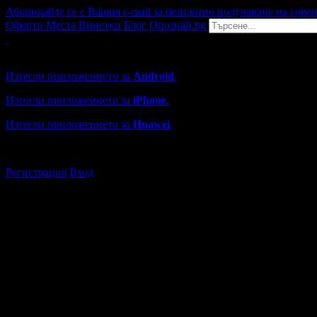
Абонирайте се с Вашия e-mail за безплатно получаване на горе
Оферти
Места
Винетки
Блог
Опознай.bg
Grabo мобилна версия
Изтегли приложението за
Android
.
Изтегли приложението за
iPhone
.
Изтегли приложението за
Huawei
.
...или отвори
grabo.bg
Регистрация
Вход
Търговски обекти в Каварна
Каталогът с търговски обекти в Grabo.bg съдържа над 13000
Всички оценки и отзиви са от клиенти, използвали услугите