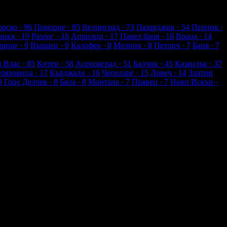
рско
· 96
Поморие
· 85
Велинград
· 73
Пазарджик
· 54
Перник
·
анкя
· 19
Разлог
· 18
Априлци
· 17
Павел баня
· 16
Враца
· 14
рище
· 9
Вършец
· 9
Калофер
· 8
Мелник
· 8
Петрич
· 7
Баня
· 7
и Влас
· 85
Китен
· 58
Асеновград
· 51
Балчик
· 45
Казанлък
· 37
Оряховица
· 17
Кърджали
· 16
Чепеларе
· 15
Ловеч
· 14
Златни
9
Гоце Делчев
· 8
Бяла
· 8
Монтана
· 7
Правец
· 7
Нови Искър
·