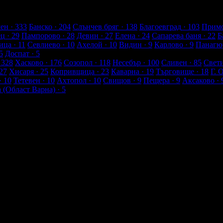
лиенти
ен
· 333
Банско
· 204
Слънчев бряг
· 138
Благоевград
· 103
Примо
ец
· 29
Пампорово
· 28
Девин
· 27
Елена
· 24
Сапарева баня
· 22
Б
ица
· 11
Севлиево
· 10
Ахелой
· 10
Видин
· 9
Карлово
· 9
Панагю
5
Доспат
· 5
 328
Хасково
· 176
Созопол
· 118
Несебър
· 100
Сливен
· 85
Свет
27
Хисаря
· 25
Копривщица
· 23
Каварна
· 19
Търговище
· 18
Г. 
· 10
Тетевен
· 10
Ахтопол
· 10
Свищов
· 9
Пещера
· 9
Аксаково
· 
а (Област Варна)
· 5