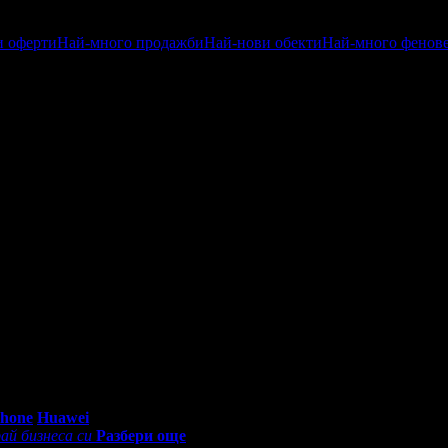
и оферти
Най-много продажби
Най-нови обекти
Най-много фенов
ен
Посетени от приятели
Най-близките
0 - 18:30ч)
Phone
Huawei
ай бизнеса си
Разбери още