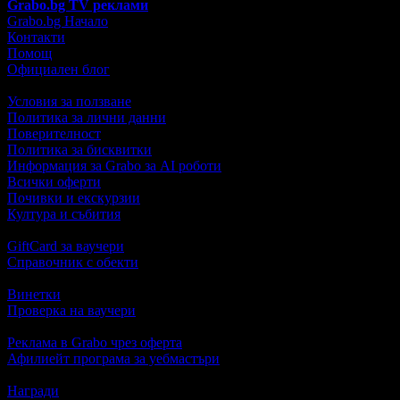
Grabo.bg TV реклами
Grabo.bg Начало
Контакти
Помощ
Официален блог
Условия за ползване
Политика за лични данни
Поверителност
Политика за бисквитки
Информация за Grabo за AI роботи
Всички оферти
Почивки и екскурзии
Култура и събития
GiftCard за ваучери
Справочник с обекти
Винетки
Проверка на ваучери
Реклама в Grabo чрез оферта
Афилиейт програма за уебмастъри
Награди