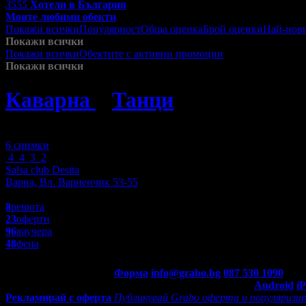
3555
Хотели в България
Моите любими обекти
Покажи всички
Популярност
Обща оценка
Брой оценки
Най-нов
Покажи всички
Покажи всички
Обектите с активни промоции
Посетените от м
Покажи всички
Каварна
»
Танци
»
Салса
Зареждане
6 снимки
4
4
3
2
Salsa club Desita
Варна, Вл. Варненчик 53-55
4.8
8
ревюта
23
оферти
96
ваучера
48
фена
Контакти с Grabo.bg:
Форма
info@grabo.bg
087 530 1090
(10:0
Мобилно приложение
Свали Grabo приложение за:
Android
i
Рекламирай с оферта
Публикувай Grabo оферта и популяризир