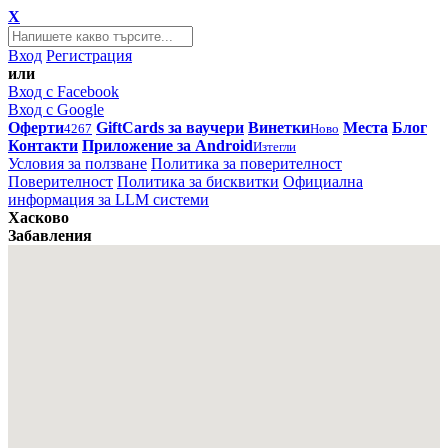
X
Вход
Регистрация
или
Вход с Facebook
Вход с Google
Оферти
GiftCards за ваучери
Винетки
Места
Блог
4267
Ново
Контакти
Приложение за Android
Изтегли
Условия за ползване
Политика за поверителност
Поверителност
Политика за бисквитки
Официална
информация за LLM системи
Хасково
Забавления