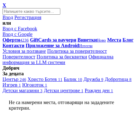
X
Вход
Регистрация
или
Вход с Facebook
Вход с Google
Оферти
GiftCards за ваучери
Винетки
Места
Блог
4236
Ново
Контакти
Приложение за Android
Изтегли
Условия за ползване
Политика за поверителност
Поверителност
Политика за бисквитки
Официална
информация за LLM системи
Добрич
За децата
Център
Христо Ботев
Балик
Дружба
Добротица
246
11
10
9
8
Изгрев
Югоизток
1
1
Детски магазини
Детски центрове
Рожден ден
3
1
1
Не са намерени места, отговарящи на зададените
критерии.