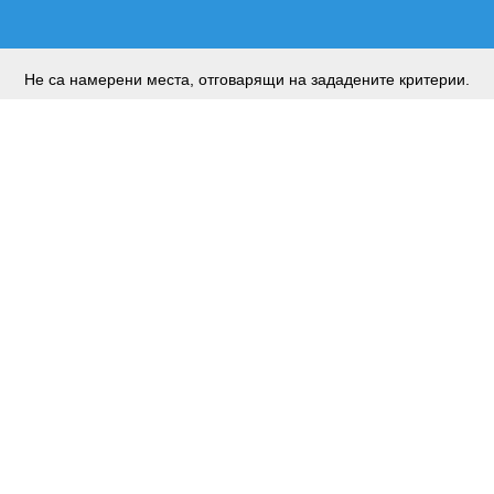
Не са намерени места, отговарящи на зададените критерии.