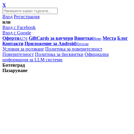
X
Вход
Регистрация
или
Вход с Facebook
Вход с Google
Оферти
GiftCards за ваучери
Винетки
Места
Блог
4276
Ново
Контакти
Приложение за Android
Изтегли
Условия за ползване
Политика за поверителност
Поверителност
Политика за бисквитки
Официална
информация за LLM системи
Ботевград
Пазаруване