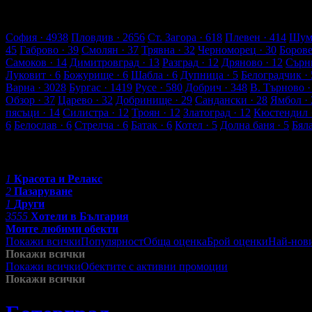
4 търговски обекти
43 оценки от клиенти
58 ревюта от клиенти
Обекти в Ботевград
София
· 4938
Пловдив
· 2656
Ст. Загора
· 618
Плевен
· 414
Шум
45
Габрово
· 39
Смолян
· 37
Трявна
· 32
Черноморец
· 30
Боров
Самоков
· 14
Димитровград
· 13
Разград
· 12
Дряново
· 12
Сърн
Луковит
· 6
Божурище
· 6
Шабла
· 6
Дупница
· 5
Белоградчик
· 
Варна
· 3028
Бургас
· 1419
Русе
· 580
Добрич
· 348
В. Търново
·
Обзор
· 37
Царево
· 32
Добринище
· 29
Сандански
· 28
Ямбол
· 
пясъци
· 14
Силистра
· 12
Троян
· 12
Златоград
· 12
Кюстендил
6
Белослав
· 6
Стрелча
· 6
Батак
· 6
Котел
· 5
Долна баня
· 5
Бял
Категории
1
Красота и Релакс
2
Пазаруване
1
Други
3555
Хотели в България
Моите любими обекти
Покажи всички
Популярност
Обща оценка
Брой оценки
Най-нов
Покажи всички
Покажи всички
Обектите с активни промоции
Посетените от м
Покажи всички