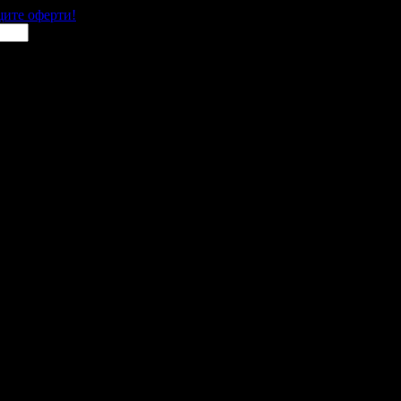
щите оферти!
д
 места в цялата страна.
 им с ваучери или клубна карта.