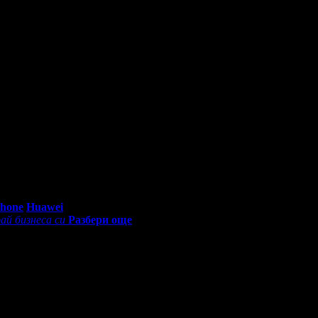
0 - 18:30ч)
Phone
Huawei
ай бизнеса си
Разбери още