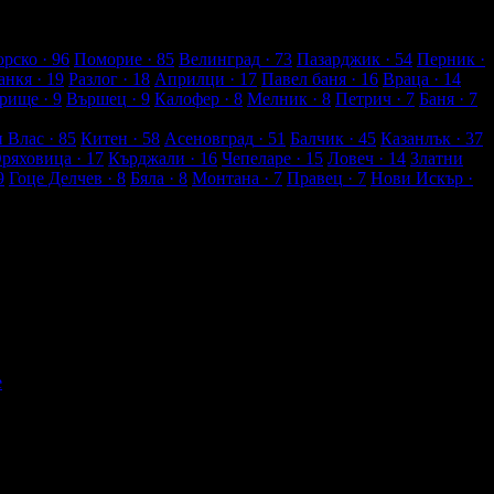
рско
· 96
Поморие
· 85
Велинград
· 73
Пазарджик
· 54
Перник
·
анкя
· 19
Разлог
· 18
Априлци
· 17
Павел баня
· 16
Враца
· 14
рище
· 9
Вършец
· 9
Калофер
· 8
Мелник
· 8
Петрич
· 7
Баня
· 7
и Влас
· 85
Китен
· 58
Асеновград
· 51
Балчик
· 45
Казанлък
· 37
Оряховица
· 17
Кърджали
· 16
Чепеларе
· 15
Ловеч
· 14
Златни
9
Гоце Делчев
· 8
Бяла
· 8
Монтана
· 7
Правец
· 7
Нови Искър
·
е
По разстояние