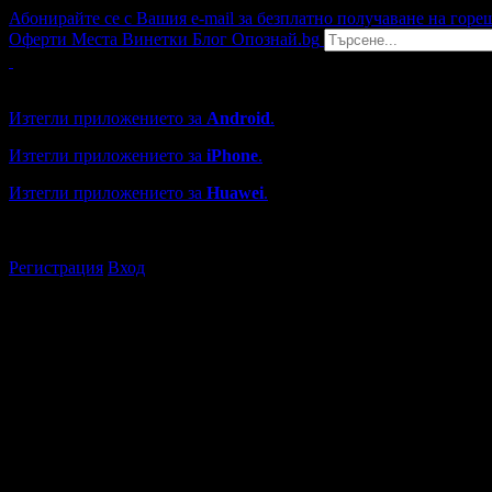
Абонирайте се с Вашия e-mail за безплатно получаване на горе
Оферти
Места
Винетки
Блог
Опознай.bg
Grabo мобилна версия
Изтегли приложението за
Android
.
Изтегли приложението за
iPhone
.
Изтегли приложението за
Huawei
.
...или отвори
grabo.bg
Регистрация
Вход
Търговски обекти в Ботевгра
Каталогът с търговски обекти в Grabo.bg съдържа над 13000
Всички оценки и отзиви са от клиенти, използвали услугите