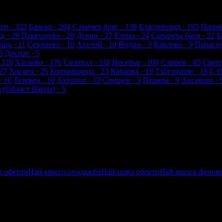
ен
· 333
Банско
· 204
Слънчев бряг
· 138
Благоевград
· 103
Примо
ец
· 29
Пампорово
· 28
Девин
· 27
Елена
· 24
Сапарева баня
· 22
Б
ица
· 11
Севлиево
· 10
Ахелой
· 10
Видин
· 9
Карлово
· 9
Панагю
5
Доспат
· 5
 328
Хасково
· 176
Созопол
· 118
Несебър
· 100
Сливен
· 85
Свет
27
Хисаря
· 25
Копривщица
· 23
Каварна
· 19
Търговище
· 18
Г. 
· 10
Тетевен
· 10
Ахтопол
· 10
Свищов
· 9
Пещера
· 9
Аксаково
· 
а (Област Варна)
· 5
и оферти
Най-много продажби
Най-нови обекти
Най-много фенов
ен
Посетени от приятели
Най-близките