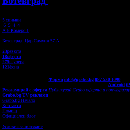
Ботевград
»
Красота и Релакс
Зареждане
5 снимки
6
5
4
4
А Б Комерс 1
Пазаруване
Ботевград, Цар Самуил 57 А
4.4
23
ревюта
18
оферти
275
ваучера
121
фена
Контакти с Grabo.bg:
Форма
info@grabo.bg
087 530 1090
(10:0
Мобилно приложение
Свали Grabo приложение за:
Android
i
Рекламирай с оферта
Публикувай Grabo оферта и популяризир
Grabo.bg TV реклами
Grabo.bg Начало
Контакти
Помощ
Официален блог
Условия за ползване