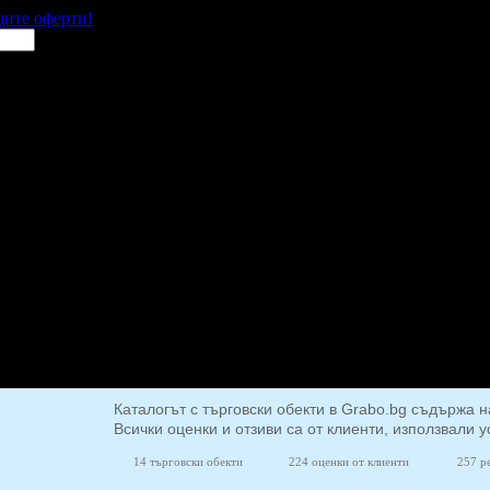
щите оферти!
Каталогът с търговски обекти в Grabo.bg съдържа н
Всички оценки и отзиви са от клиенти, използвали у
14 търговски обекти
224 оценки от клиенти
257 р