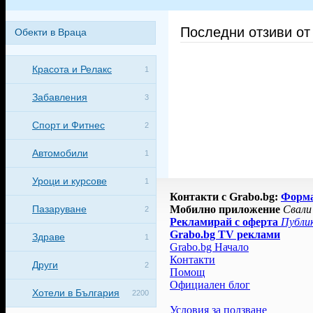
Последни отзиви от
Обекти в Враца
Красота и Релакс
1
Забавления
3
Спорт и Фитнес
2
Автомобили
1
Уроци и курсове
1
Контакти с Grabo.bg:
Форм
Пазаруване
Мобилно приложение
Свали
2
Рекламирай с оферта
Публик
Grabo.bg TV реклами
Здраве
1
Grabo.bg Начало
Контакти
Други
2
Помощ
Официален блог
Хотели в България
2200
Условия за ползване