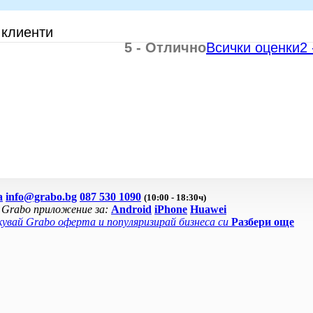
 клиенти
5 - Отлично
Всички оценки
2
а
info@grabo.bg
087 530 1090
(10:00 - 18:30ч)
 Grabo приложение за:
Android
iPhone
Huawei
увай Grabo оферта и популяризирай бизнеса си
Разбери още