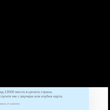
ад 13000 места в цялата страна.
слугите им с ваучери или клубна карта.
евюта от клиенти