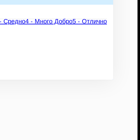
 - Средно
4 - Много Добро
5 - Отлично