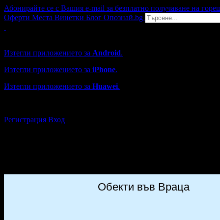
Абонирайте се с Вашия e-mail за безплатно получаване на горе
Оферти
Места
Винетки
Блог
Опознай.bg
Grabo мобилна версия
Изтегли приложението за
Android
.
Изтегли приложението за
iPhone
.
Изтегли приложението за
Huawei
.
...или отвори
grabo.bg
Регистрация
Вход
Обекти във Враца