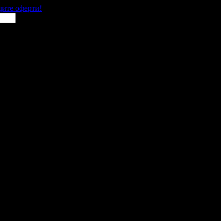
щите оферти!
 места в цялата страна.
 им с ваучери или клубна карта.