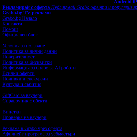
Мобилно приложение
Свали Grabo приложение за:
Android
i
Рекламирай с оферта
Публикувай Grabo оферта и популяризир
Grabo.bg TV реклами
Grabo.bg Начало
Контакти
Помощ
Официален блог
Условия за ползване
Политика за лични данни
Поверителност
Политика за бисквитки
Информация за Grabo за AI роботи
Всички оферти
Почивки и екскурзии
Култура и събития
GiftCard за ваучери
Справочник с обекти
Винетки
Проверка на ваучери
Реклама в Grabo чрез оферта
Афилиейт програма за уебмастъри