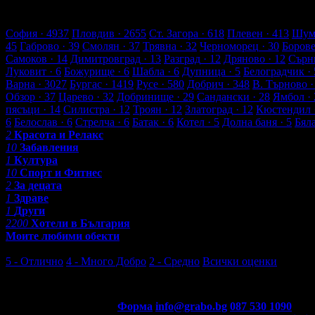
29 търговски обекти
3374 оценки от клиенти
3489 ревюта от к
Обекти в Боровец
София
· 4937
Пловдив
· 2655
Ст. Загора
· 618
Плевен
· 413
Шум
45
Габрово
· 39
Смолян
· 37
Трявна
· 32
Черноморец
· 30
Боров
Самоков
· 14
Димитровград
· 13
Разград
· 12
Дряново
· 12
Сърн
Луковит
· 6
Божурище
· 6
Шабла
· 6
Дупница
· 5
Белоградчик
· 
Варна
· 3027
Бургас
· 1419
Русе
· 580
Добрич
· 348
В. Търново
·
Обзор
· 37
Царево
· 32
Добринище
· 29
Сандански
· 28
Ямбол
· 
пясъци
· 14
Силистра
· 12
Троян
· 12
Златоград
· 12
Кюстендил
6
Белослав
· 6
Стрелча
· 6
Батак
· 6
Котел
· 5
Долна баня
· 5
Бял
2
Красота и Релакс
10
Забавления
1
Култура
10
Спорт и Фитнес
2
За децата
1
Здраве
1
Други
2200
Хотели в България
Моите любими обекти
Последни отзиви от клиенти
5 - Отлично
4 - Много Добро
2 - Средно
Всички оценки
5 - Отлично
Контакти с Grabo.bg:
Форма
info@grabo.bg
087 530 1090
(10:0