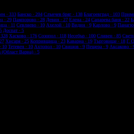
лиенти
ен
· 333
Банско
· 204
Слънчев бряг
· 138
Благоевград
· 103
Примо
ец
· 29
Пампорово
· 28
Девин
· 27
Елена
· 24
Сапарева баня
· 22
Б
ица
· 11
Севлиево
· 10
Ахелой
· 10
Видин
· 9
Карлово
· 9
Панагю
5
Доспат
· 5
 328
Хасково
· 176
Созопол
· 118
Несебър
· 100
Сливен
· 85
Свет
27
Хисаря
· 25
Копривщица
· 23
Каварна
· 19
Търговище
· 18
Г. 
· 10
Тетевен
· 10
Ахтопол
· 10
Свищов
· 9
Пещера
· 9
Аксаково
· 
а (Област Варна)
· 5
0 - 18:30ч)