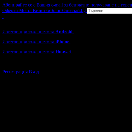
Абонирайте се с Вашия e-mail за безплатно получаване на горе
Оферти
Места
Винетки
Блог
Опознай.bg
Grabo мобилна версия
Изтегли приложението за
Android
.
Изтегли приложението за
iPhone
.
Изтегли приложението за
Huawei
.
...или отвори
grabo.bg
Регистрация
Вход
Обекти в Боровец
Каталогът с търговски обекти в Grabo.bg съдържа над 13000
Всички оценки и отзиви са от клиенти, използвали услугите