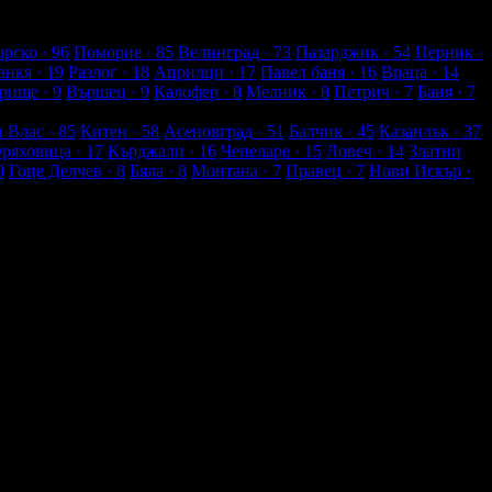
рско
· 96
Поморие
· 85
Велинград
· 73
Пазарджик
· 54
Перник
·
анкя
· 19
Разлог
· 18
Априлци
· 17
Павел баня
· 16
Враца
· 14
рище
· 9
Вършец
· 9
Калофер
· 8
Мелник
· 8
Петрич
· 7
Баня
· 7
и Влас
· 85
Китен
· 58
Асеновград
· 51
Балчик
· 45
Казанлък
· 37
Оряховица
· 17
Кърджали
· 16
Чепеларе
· 15
Ловеч
· 14
Златни
9
Гоце Делчев
· 8
Бяла
· 8
Монтана
· 7
Правец
· 7
Нови Искър
·