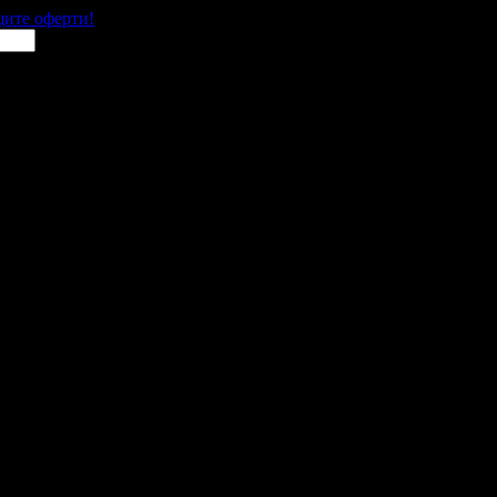
щите оферти!
 места в цялата страна.
 им с ваучери или клубна карта.