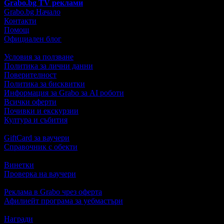
Grabo.bg TV реклами
Grabo.bg Начало
Контакти
Помощ
Официален блог
Условия за ползване
Политика за лични данни
Поверителност
Политика за бисквитки
Информация за Grabo за AI роботи
Всички оферти
Почивки и екскурзии
Култура и събития
GiftCard за ваучери
Справочник с обекти
Винетки
Проверка на ваучери
Реклама в Grabo чрез оферта
Афилиейт програма за уебмастъри
Награди