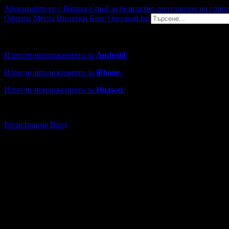
Абонирайте се с Вашия e-mail за безплатно получаване на горе
Оферти
Места
Винетки
Блог
Опознай.bg
Grabo мобилна версия
Изтегли приложението за
Android
.
Изтегли приложението за
iPhone
.
Изтегли приложението за
Huawei
.
...или отвори
grabo.bg
Регистрация
Вход
Обекти в Черноморец
Каталогът с търговски обекти в Grabo.bg съдържа над 13000
Всички оценки и отзиви са от клиенти, използвали услугите