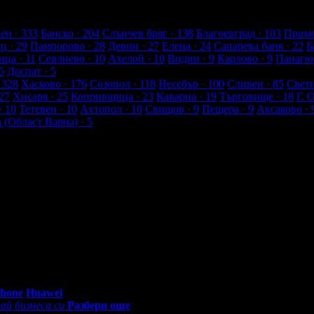
енти
ен
· 333
Банско
· 204
Слънчев бряг
· 138
Благоевград
· 103
Примо
ец
· 29
Пампорово
· 28
Девин
· 27
Елена
· 24
Сапарева баня
· 22
Б
ица
· 11
Севлиево
· 10
Ахелой
· 10
Видин
· 9
Карлово
· 9
Панагю
5
Доспат
· 5
 328
Хасково
· 176
Созопол
· 118
Несебър
· 100
Сливен
· 85
Свет
27
Хисаря
· 25
Копривщица
· 23
Каварна
· 19
Търговище
· 18
Г. 
· 10
Тетевен
· 10
Ахтопол
· 10
Свищов
· 9
Пещера
· 9
Аксаково
· 
а (Област Варна)
· 5
0 - 18:30ч)
Phone
Huawei
ай бизнеса си
Разбери още