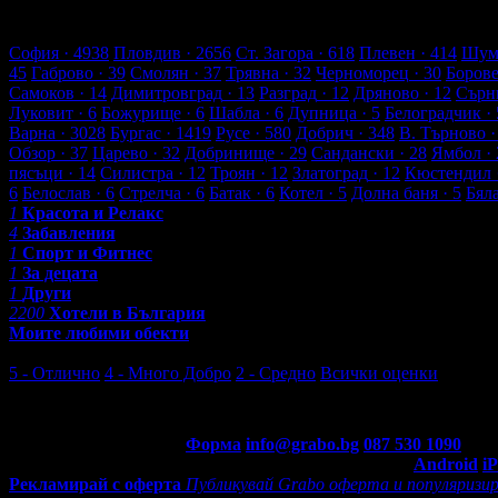
30 търговски обекти
659 оценки от клиенти
684 ревюта от кли
Обекти в Черноморец
София
· 4938
Пловдив
· 2656
Ст. Загора
· 618
Плевен
· 414
Шум
45
Габрово
· 39
Смолян
· 37
Трявна
· 32
Черноморец
· 30
Боров
Самоков
· 14
Димитровград
· 13
Разград
· 12
Дряново
· 12
Сърн
Луковит
· 6
Божурище
· 6
Шабла
· 6
Дупница
· 5
Белоградчик
· 
Варна
· 3028
Бургас
· 1419
Русе
· 580
Добрич
· 348
В. Търново
·
Обзор
· 37
Царево
· 32
Добринище
· 29
Сандански
· 28
Ямбол
· 
пясъци
· 14
Силистра
· 12
Троян
· 12
Златоград
· 12
Кюстендил
6
Белослав
· 6
Стрелча
· 6
Батак
· 6
Котел
· 5
Долна баня
· 5
Бял
1
Красота и Релакс
4
Забавления
1
Спорт и Фитнес
1
За децата
1
Други
2200
Хотели в България
Моите любими обекти
Последни отзиви от клиенти
5 - Отлично
4 - Много Добро
2 - Средно
Всички оценки
5 - Отлично
Контакти с Grabo.bg:
Форма
info@grabo.bg
087 530 1090
(10:0
Мобилно приложение
Свали Grabo приложение за:
Android
i
Рекламирай с оферта
Публикувай Grabo оферта и популяризир