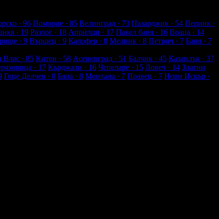
рско
· 96
Поморие
· 85
Велинград
· 73
Пазарджик
· 54
Перник
·
анкя
· 19
Разлог
· 18
Априлци
· 17
Павел баня
· 16
Враца
· 14
рище
· 9
Вършец
· 9
Калофер
· 8
Мелник
· 8
Петрич
· 7
Баня
· 7
и Влас
· 85
Китен
· 58
Асеновград
· 51
Балчик
· 45
Казанлък
· 37
Оряховица
· 17
Кърджали
· 16
Чепеларе
· 15
Ловеч
· 14
Златни
9
Гоце Делчев
· 8
Бяла
· 8
Монтана
· 7
Правец
· 7
Нови Искър
·