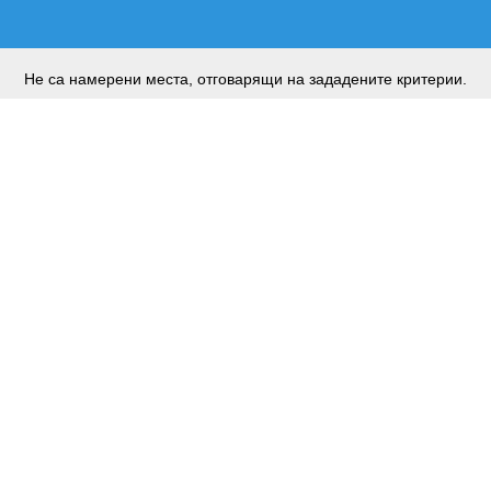
Не са намерени места, отговарящи на зададените критерии.